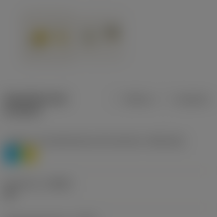
Specifiche dei
Metrica
Imperiale
prodotti
Livello 1 di classificazione del materiale
(TMC1ISO)
P
M
Geometria
(CBMD)
HR