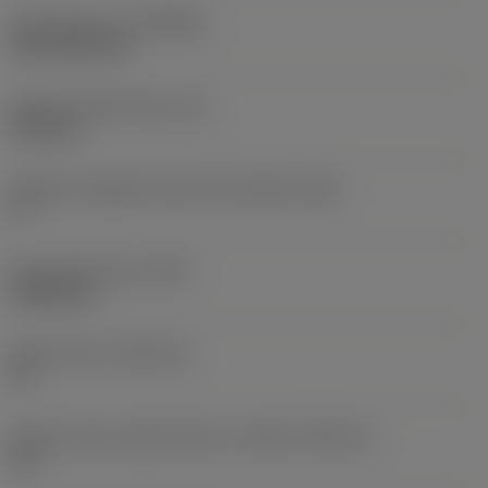
Rivestimento
(COATING)
CVD TiCN+TiN
Spessore dell'inserto
(S)
6,35 mm
Angolo di spoglia inferiore principale
(AN)
0 °
Peso dell'articolo
(WT)
0,0262 kg
Sede inserto
(SSC_M)
19
Codice misura sede inserto, in pollici
(SSC_N)
3/4