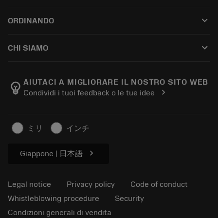
Customer service
Riciclaggio
keyboard_arrow_down
ORDINANDO
Distributors and specialists
Ricondizionamento
How to buy
Guides and tutorials
Tailor Made
keyboard_arrow_down
CHI SIAMO
Order
Calculators and apps
About Sandvik Coromant
Return
Catalogues and handbooks
Manufacturing wellness
Track your order
AIUTACI A MIGLIORARE IL NOSTRO SITO WEB
emoji_objects
chevron_right
Condividi i tuoi feedback o le tue idee
Career
Make a quotation
Sustainable business
Articoli
ミリ
インチ
For press
chevron_right
Giappone | 日本語
Legal notice
Privacy policy
Code of conduct
Whistleblowing procedure
Security
Condizioni generali di vendita