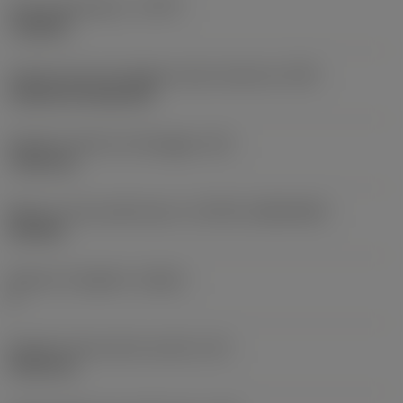
Tipo di operazione
(CTPT)
roughing
Codice tipo di montaggio inserto (metrico)
(IFS)
Cylindrical fixing hole
Diametro del foro di fissaggio
(D1)
7,925 mm
Misura e forma dell'inserto
(CUTINT_SIZESHAPE)
CN1906
Numero di taglienti
(CEDC)
2
Diametro del cerchio inscritto
(IC)
19,05 mm