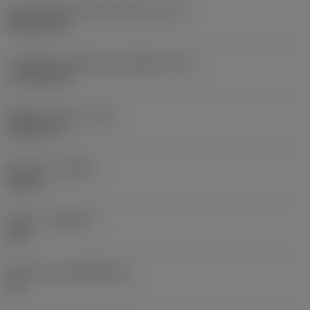
Codice della forma dell'inserto
(SC)
Rhombic 80
Lunghezza effettiva del tagliente
(LE)
17,7439 mm
Raggio di punta
(RE)
1,5875 mm
Versione
(HAND)
Neutral
Qualità
(GRADE)
235
Substrato
(SUBSTRATE)
HC