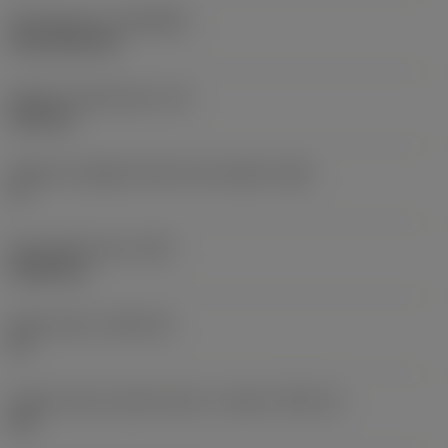
Rivestimento
(COATING)
CVD TiCN+TiN
Spessore dell'inserto
(S)
6,35 mm
Angolo di spoglia inferiore principale
(AN)
0 °
Peso dell'articolo
(WT)
0,0262 kg
Sede inserto
(SSC_M)
19
Codice misura sede inserto, in pollici
(SSC_N)
3/4