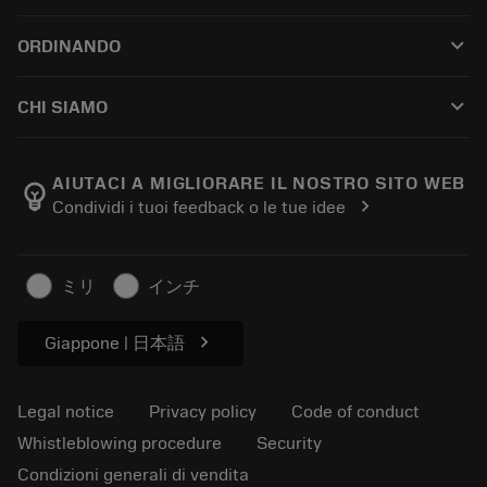
Customer service
Riciclaggio
keyboard_arrow_down
ORDINANDO
Distributors and specialists
Ricondizionamento
How to buy
Guides and tutorials
Tailor Made
keyboard_arrow_down
CHI SIAMO
Order
Calculators and apps
About Sandvik Coromant
Return
Catalogues and handbooks
Manufacturing wellness
Track your order
AIUTACI A MIGLIORARE IL NOSTRO SITO WEB
emoji_objects
chevron_right
Condividi i tuoi feedback o le tue idee
Career
Make a quotation
Sustainable business
Articoli
ミリ
インチ
For press
chevron_right
Giappone | 日本語
Legal notice
Privacy policy
Code of conduct
Whistleblowing procedure
Security
Condizioni generali di vendita