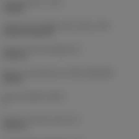
Tipo di operazione
(CTPT)
roughing
Codice tipo di montaggio inserto (metrico)
(IFS)
Cylindrical fixing hole
Diametro del foro di fissaggio
(D1)
7,925 mm
Misura e forma dell'inserto
(CUTINT_SIZESHAPE)
CN1906
Numero di taglienti
(CEDC)
2
Diametro del cerchio inscritto
(IC)
19,05 mm