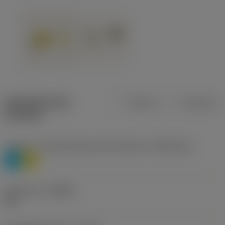
Specifiche dei
Metrica
Imperiale
prodotti
Livello 1 di classificazione del materiale
(TMC1ISO)
P
M
Geometria
(CBMD)
HR