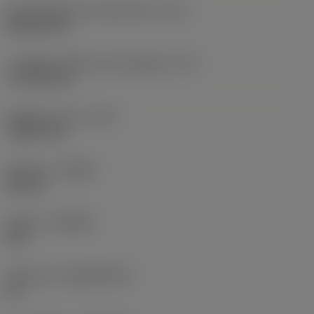
Codice della forma dell'inserto
(SC)
Rhombic 80
Lunghezza effettiva del tagliente
(LE)
17,7439 mm
Raggio di punta
(RE)
1,5875 mm
Versione
(HAND)
Neutral
Qualità
(GRADE)
235
Substrato
(SUBSTRATE)
HC