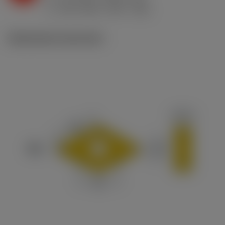
ex
v
235 m/min (270 - 190)
c
Illustrazioni tecniche