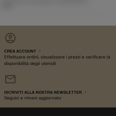
ID pacchetto di introduzione
(RELEASEPACK)
23.2
account_circle
chevron_right
CREA ACCOUNT
Effettuare ordini, visualizzare i prezzi e verificare la
disponibilità degli utensili
mail
chevron_right
ISCRIVITI ALLA NOSTRA NEWSLETTER
Seguici e rimani aggiornato