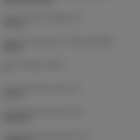
Cylindrical fixing hole
Diametro del foro di fissaggio
(D1)
5,156 mm
Misura e forma dell'inserto
(CUTINT_SIZESHAPE)
DN1506
Numero di taglienti
(CEDC)
2
Diametro del cerchio inscritto
(IC)
12,7 mm
Codice della forma dell'inserto
(SC)
Rhombic 55
Lunghezza effettiva del tagliente
(LE)