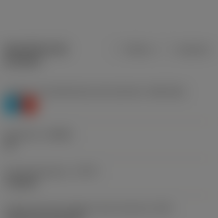
Specifiche dei
Metrica
Imperiale
prodotti
Livello 1 di classificazione del materiale
(TMC1ISO)
P
K
Geometria
(CBMD)
PR
Tipo di operazione
(CTPT)
roughing
Codice tipo di montaggio inserto (metrico)
(IFS)