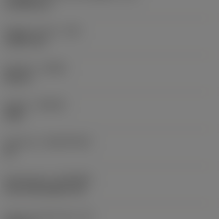
13,9038 mm
Raggio di punta
(RE)
1,5875 mm
Versione
(HAND)
Neutral
Qualità
(GRADE)
4405
Substrato
(SUBSTRATE)
HC
Rivestimento
(COATING)
CVD TiCN+Al2O3+TiN
Spessore dell'inserto
(S)