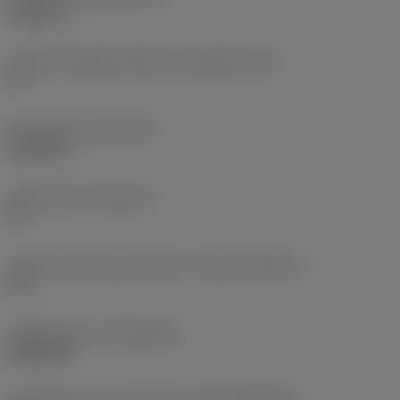
6,35 mm
Angolo di spoglia inferiore principale
(AN)
0 °
Peso dell'articolo
(WT)
0,015 kg
Sede inserto
(SSC_M)
15
Codice misura sede inserto, in pollici
(SSC_N)
1/2
Data di lancio
(ValFrom20)
25/09/23