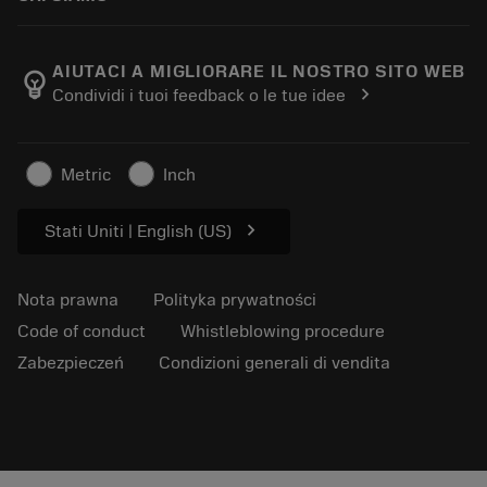
Zamów
E-learningu
Kariera
Dodaj do koszyka zwrotów
Wydarzenia i szkolenia
O Sandvik Coromant
Śledź swoje zamówienie
Tool ID
AIUTACI A MIGLIORARE IL NOSTRO SITO WEB
emoji_objects
chevron_right
Condividi i tuoi feedback o le tue idee
Znajdź nas
FAQ
Dla prasy
Kontakt
Informacje dotyczące bezpieczeństwa pracy
Metric
Inch
Zrównoważony rozwój
chevron_right
Stati Uniti | English (US)
Nota prawna
Polityka prywatności
Code of conduct
Whistleblowing procedure
Zabezpieczeń
Condizioni generali di vendita