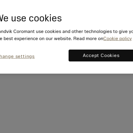
e use cookies
ndvik Coromant use cookies and other technologies to give y
e best experience on our website. Read more on
Cookie policy
Accept Cookies
hange settings