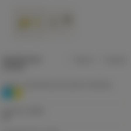
Specifiche dei
Metrica
Imperiale
prodotti
Livello 1 di classificazione del materiale
(TMC1ISO)
P
M
Geometria
(CBMD)
HR