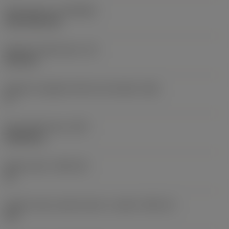
Rivestimento
(COATING)
CVD TiCN+TiN
Spessore dell'inserto
(S)
6,35 mm
Angolo di spoglia inferiore principale
(AN)
0 °
Peso dell'articolo
(WT)
0,0262 kg
Sede inserto
(SSC_M)
19
Codice misura sede inserto, in pollici
(SSC_N)
3/4