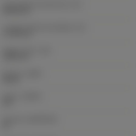
Codice della forma dell'inserto
(SC)
Rhombic 80
Lunghezza effettiva del tagliente
(LE)
17,7439 mm
Raggio di punta
(RE)
1,5875 mm
Versione
(HAND)
Neutral
Qualità
(GRADE)
235
Substrato
(SUBSTRATE)
HC