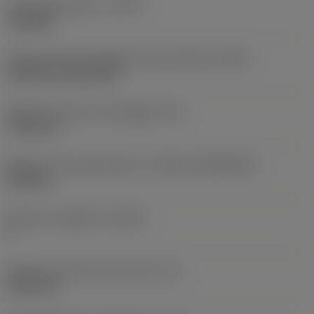
Tipo di operazione
(CTPT)
roughing
Codice tipo di montaggio inserto (metrico)
(IFS)
Cylindrical fixing hole
Diametro del foro di fissaggio
(D1)
7,925 mm
Misura e forma dell'inserto
(CUTINT_SIZESHAPE)
CN1906
Numero di taglienti
(CEDC)
2
Diametro del cerchio inscritto
(IC)
19,05 mm