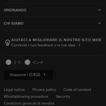
Customer service
Riciclaggio
keyboard_arrow_down
ORDINANDO
Distributors and specialists
Ricondizionamento
How to buy
Guides and tutorials
Tailor Made
keyboard_arrow_down
CHI SIAMO
Order
Calculators and apps
About Sandvik Coromant
Return
Catalogues and handbooks
Manufacturing wellness
Track your order
AIUTACI A MIGLIORARE IL NOSTRO SITO WEB
emoji_objects
chevron_right
Condividi i tuoi feedback o le tue idee
Career
Make a quotation
Sustainable business
Articoli
ミリ
インチ
For press
chevron_right
Giappone | 日本語
Legal notice
Privacy policy
Code of conduct
Whistleblowing procedure
Security
Condizioni generali di vendita