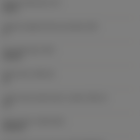
Spessore dell'inserto
(S)
0,25 in
Angolo di spoglia inferiore principale
(AN)
0 °
Peso dell'articolo
(WT)
0,032 lb
Sede inserto
(SSC_M)
15
Codice misura sede inserto, in pollici
(SSC_N)
1/2
Data di lancio
(ValFrom20)
22/09/15