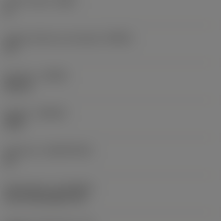
Inserto wiper
(WEP)
Sì
Angolo d’attacco principale
(KRINS)
93 °
Versione
(HAND)
Neutral
Qualità
(GRADE)
3225
Substrato
(SUBSTRATE)
HC
Rivestimento
(COATING)
CVD TiCN+Al2O3+TiN