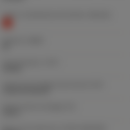
Livello 1 di classificazione del materiale
(TMC1ISO)
K
Geometria
(CBMD)
WF
Tipo di operazione
(CTPT)
finishing
Codice tipo di montaggio inserto (metrico)
(IFS)
Cylindrical fixing hole
Diametro del foro di fissaggio
(D1)
0,203 in
Misura e forma dell'inserto
(CUTINT_SIZESHAPE)