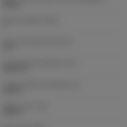
DN1506
Numero di taglienti
(CEDC)
4
Diametro del cerchio inscritto
(IC)
0,5 in
Codice della forma dell'inserto
(SC)
Rhombic 55
Lunghezza effettiva del tagliente
(LE)
0,5631 in
Raggio di punta
(RE)
0,0469 in