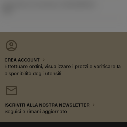
ID pacchetto di introduzione
(RELEASEPACK)
15.2
account_circle
chevron_right
CREA ACCOUNT
Effettuare ordini, visualizzare i prezzi e verificare la
disponibilità degli utensili
mail
chevron_right
ISCRIVITI ALLA NOSTRA NEWSLETTER
Seguici e rimani aggiornato