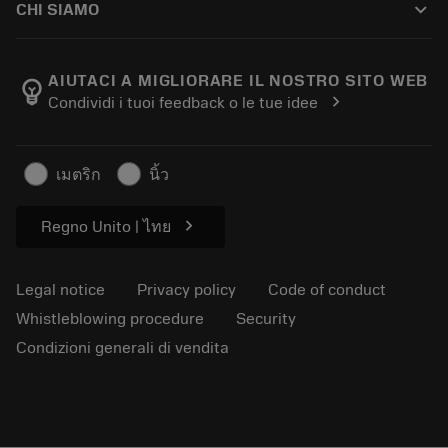
keyboard_arrow_down
CHI SIAMO
Order
E-learning
Career
Return
Events and training
About Sandvik Coromant
Track your order
Tool ID
AIUTACI A MIGLIORARE IL NOSTRO SITO WEB
emoji_objects
chevron_right
Condividi i tuoi feedback o le tue idee
Find Us
FAQ
For press
Contact us
Safety information
เมตริก
นิ้ว
Sustainability
chevron_right
Regno Unito | ไทย
Legal notice
Privacy policy
Code of conduct
Whistleblowing procedure
Security
Condizioni generali di vendita