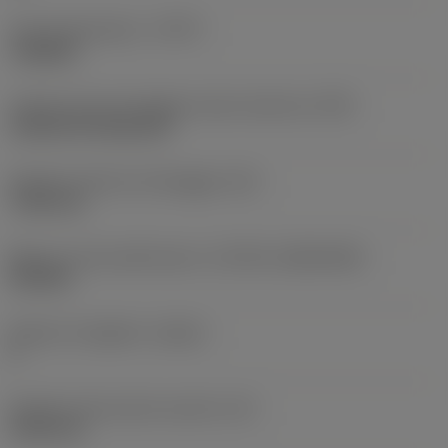
Tipo di operazione
(CTPT)
roughing
Codice tipo di montaggio inserto (metrico)
(IFS)
Cylindrical fixing hole
Diametro del foro di fissaggio
(D1)
7,925 mm
Misura e forma dell'inserto
(CUTINT_SIZESHAPE)
CN1906
Numero di taglienti
(CEDC)
2
Diametro del cerchio inscritto
(IC)
19,05 mm