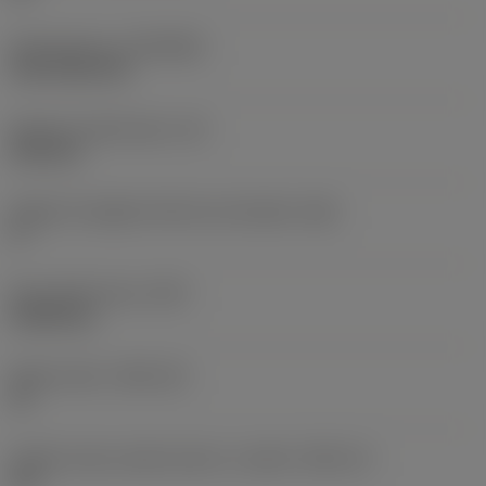
Rivestimento
(COATING)
CVD TiCN+TiN
Spessore dell'inserto
(S)
6,35 mm
Angolo di spoglia inferiore principale
(AN)
0 °
Peso dell'articolo
(WT)
0,0262 kg
Sede inserto
(SSC_M)
19
Codice misura sede inserto, in pollici
(SSC_N)
3/4