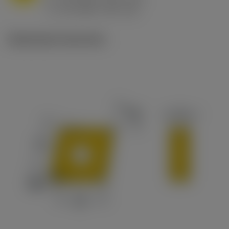
ex
v
65 m/min (90 - 50)
c
Illustrazioni tecniche