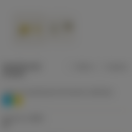
Specifiche dei
Metrica
Imperiale
prodotti
Livello 1 di classificazione del materiale
(TMC1ISO)
P
M
Geometria
(CBMD)
HR