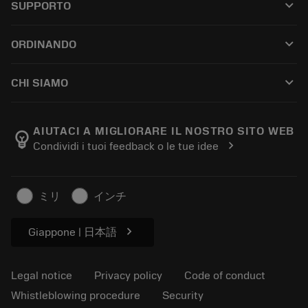
keyboard_arrow_down
SUPPORTO
All software
Customer service
Riciclaggio
keyboard_arrow_down
ORDINANDO
Distributors and specialists
Ricondizionamento
How to buy
Guides and tutorials
Tailor Made
keyboard_arrow_down
CHI SIAMO
Order
Calculators and apps
About Sandvik Coromant
Return
Catalogues and handbooks
Manufacturing wellness
Track your order
AIUTACI A MIGLIORARE IL NOSTRO SITO WEB
emoji_objects
chevron_right
Condividi i tuoi feedback o le tue idee
Career
Make a quotation
Sustainable business
Articoli
ミリ
インチ
For press
chevron_right
Giappone | 日本語
Legal notice
Privacy policy
Code of conduct
Whistleblowing procedure
Security