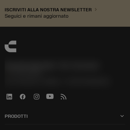
chevron_right
ISCRIVITI ALLA NOSTRA NEWSLETTER
Seguici e rimani aggiornato
Sandvik Italia SpA - Div. Coromant
phone
02 94752020
Via A. Raimondi, 13 Milano - P. IVA 00750020158
keyboard_arrow_down
PRODOTTI
All tools