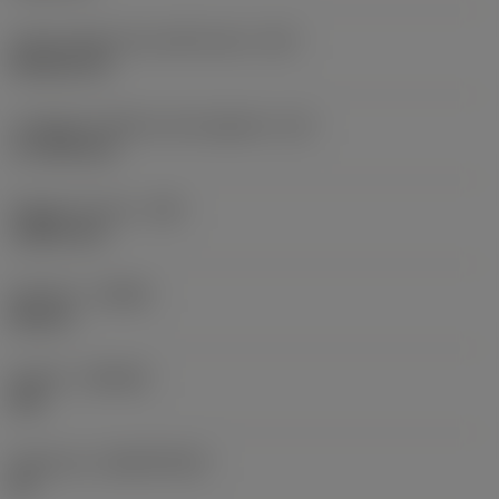
Codice della forma dell'inserto
(SC)
Rhombic 80
Lunghezza effettiva del tagliente
(LE)
17,7439 mm
Raggio di punta
(RE)
1,5875 mm
Versione
(HAND)
Neutral
Qualità
(GRADE)
235
Substrato
(SUBSTRATE)
HC