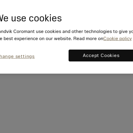
e use cookies
ndvik Coromant use cookies and other technologies to give y
e best experience on our website. Read more on
Cookie policy
Accept Cookies
hange settings