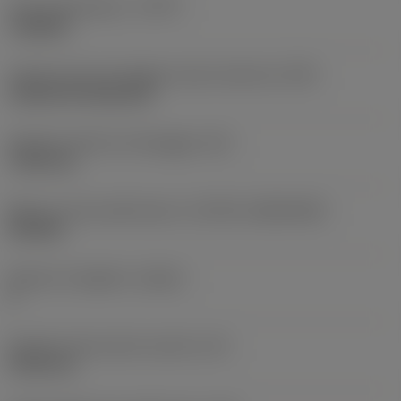
Tipo di operazione
(CTPT)
roughing
Codice tipo di montaggio inserto (metrico)
(IFS)
Cylindrical fixing hole
Diametro del foro di fissaggio
(D1)
7,925 mm
Misura e forma dell'inserto
(CUTINT_SIZESHAPE)
CN1906
Numero di taglienti
(CEDC)
2
Diametro del cerchio inscritto
(IC)
19,05 mm