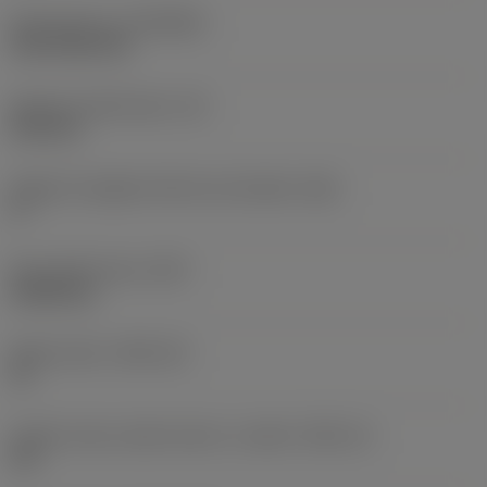
Rivestimento
(COATING)
CVD TiCN+TiN
Spessore dell'inserto
(S)
6,35 mm
Angolo di spoglia inferiore principale
(AN)
0 °
Peso dell'articolo
(WT)
0,0262 kg
Sede inserto
(SSC_M)
19
Codice misura sede inserto, in pollici
(SSC_N)
3/4