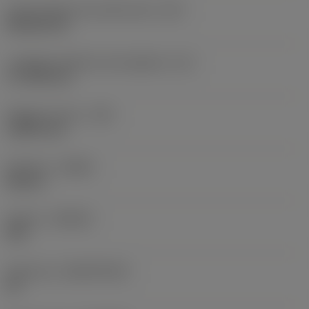
Codice della forma dell'inserto
(SC)
Rhombic 80
Lunghezza effettiva del tagliente
(LE)
17,7439 mm
Raggio di punta
(RE)
1,5875 mm
Versione
(HAND)
Neutral
Qualità
(GRADE)
235
Substrato
(SUBSTRATE)
HC