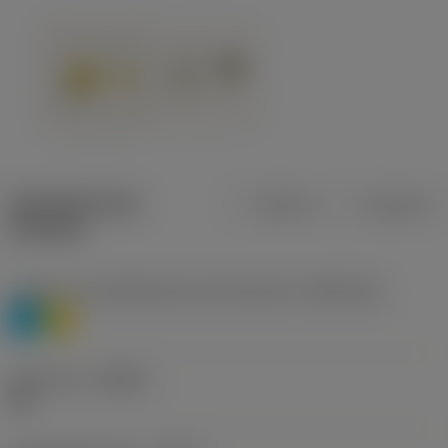
Specifiche dei
Metrica
Imperiale
prodotti
Livello 1 di classificazione del materiale
(TMC1ISO)
P
M
Geometria
(CBMD)
HR