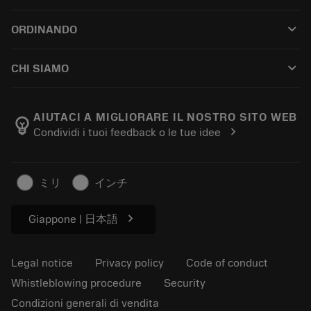
Customer service
Riciclaggio
keyboard_arrow_down
ORDINANDO
Distributors and specialists
Ricondizionamento
How to buy
Guides and tutorials
Tailor Made
keyboard_arrow_down
CHI SIAMO
Order
Calculators and apps
About Sandvik Coromant
Return
Catalogues and handbooks
Manufacturing wellness
Track your order
AIUTACI A MIGLIORARE IL NOSTRO SITO WEB
emoji_objects
chevron_right
Condividi i tuoi feedback o le tue idee
Career
Make a quotation
Sustainable business
Articoli
ミリ
インチ
For press
chevron_right
Giappone | 日本語
Legal notice
Privacy policy
Code of conduct
Whistleblowing procedure
Security
Condizioni generali di vendita