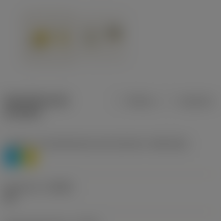
Specifiche dei
Metrica
Imperiale
prodotti
Livello 1 di classificazione del materiale
(TMC1ISO)
P
M
Geometria
(CBMD)
HR