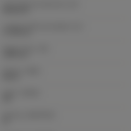
Codice della forma dell'inserto
(SC)
Rhombic 80
Lunghezza effettiva del tagliente
(LE)
17,7439 mm
Raggio di punta
(RE)
1,5875 mm
Versione
(HAND)
Neutral
Qualità
(GRADE)
235
Substrato
(SUBSTRATE)
HC