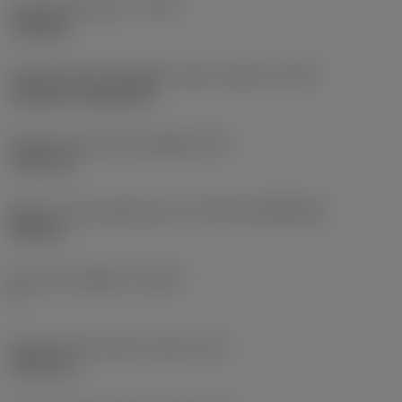
Tipo di operazione
(CTPT)
roughing
Codice tipo di montaggio inserto (metrico)
(IFS)
Cylindrical fixing hole
Diametro del foro di fissaggio
(D1)
7,925 mm
Misura e forma dell'inserto
(CUTINT_SIZESHAPE)
CN1906
Numero di taglienti
(CEDC)
2
Diametro del cerchio inscritto
(IC)
19,05 mm