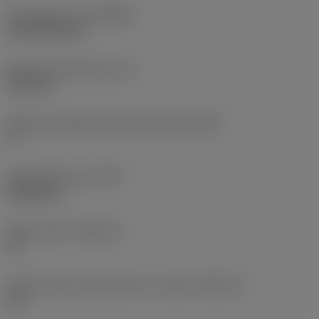
Rivestimento
(COATING)
CVD TiCN+TiN
Spessore dell'inserto
(S)
6,35 mm
Angolo di spoglia inferiore principale
(AN)
0 °
Peso dell'articolo
(WT)
0,0262 kg
Sede inserto
(SSC_M)
19
Codice misura sede inserto, in pollici
(SSC_N)
3/4