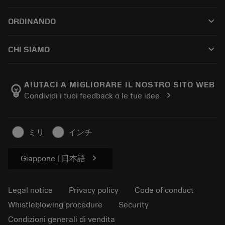
Customer service
Riciclaggio
keyboard_arrow_down
ORDINANDO
Distributors and specialists
Ricondizionamento
How to buy
Guides and tutorials
Tailor Made
keyboard_arrow_down
CHI SIAMO
Order
Calculators and apps
About Sandvik Coromant
Return
Catalogues and handbooks
Manufacturing wellness
Track your order
AIUTACI A MIGLIORARE IL NOSTRO SITO WEB
emoji_objects
chevron_right
Condividi i tuoi feedback o le tue idee
Career
Make a quotation
Sustainable business
Articoli
ミリ
インチ
For press
chevron_right
Giappone | 日本語
Legal notice
Privacy policy
Code of conduct
Whistleblowing procedure
Security
Condizioni generali di vendita