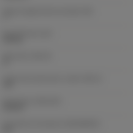
Angolo di spoglia inferiore principale
(AN)
7 °
Peso dell'articolo
(WT)
0,003 kg
Sede inserto
(SSC_M)
10
Codice misura sede inserto, in pollici
(SSC_N)
.394
Data di lancio
(ValFrom20)
26/02/24
ID pacchetto di introduzione
(RELEASEPACK)
24.1