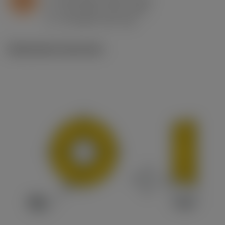
n
h
0.15 mm/r (0.1 - 0.2)
ex
v
70 m/min (95 - 50)
c
Illustrazioni tecniche