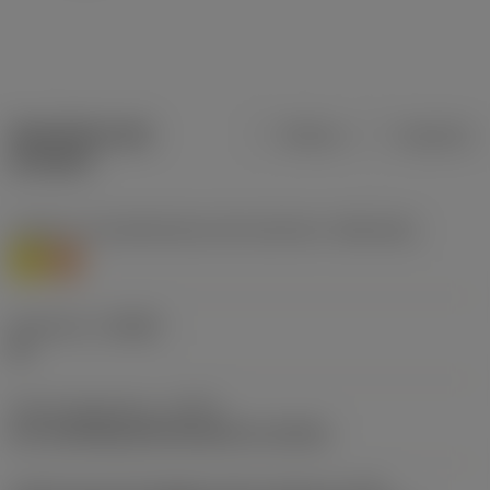
Specifiche dei
Metrica
Imperiale
prodotti
Livello 1 di classificazione del materiale
(TMC1ISO)
M
S
Geometria
(CBMD)
AL
Tipo di operazione
(CTPT)
pre-machining with demand on surface