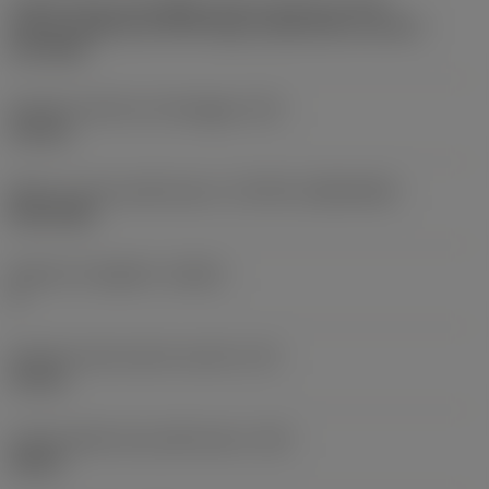
Codice tipo di montaggio inserto (metrico)
(IFS)
Partly cylindrical, 40-60 deg countersink on one or
two sides
Diametro del foro di fissaggio
(D1)
4,4 mm
Misura e forma dell'inserto
(CUTINT_SIZESHAPE)
RC10T3M
Numero di taglienti
(CEDC)
4
Diametro del cerchio inscritto
(IC)
10 mm
Codice della forma dell'inserto
(SC)
Round