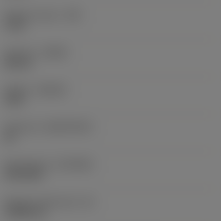
Raggio di punta
(RE)
5 mm
Versione
(HAND)
Neutral
Qualità
(GRADE)
1205
Substrato
(SUBSTRATE)
HC
Rivestimento
(COATING)
PVD AlTiN
Spessore dell'inserto
(S)
3,9688 mm