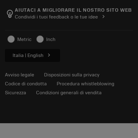
Carriere
Aggiungi al carrello dei resi
Eventi e formazione
Informazioni su Sandvik Coromant
Traccia il tuo ordine
Tool ID
AIUTACI A MIGLIORARE IL NOSTRO SITO WEB
emoji_objects
chevron_right
Condividi i tuoi feedback o le tue idee
Dove siamo
FAQ
Per la stampa
Contatti
Informazioni sulla sicurezza
Metric
Inch
Sostenibilità
chevron_right
Italia | English
Avviso legale
Disposizioni sulla privacy
Codice di condotta
Procedura whistleblowing
Sicurezza
Condizioni generali di vendita