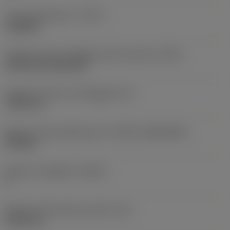
Tipo di operazione
(CTPT)
roughing
Codice tipo di montaggio inserto (metrico)
(IFS)
Cylindrical fixing hole
Diametro del foro di fissaggio
(D1)
7,925 mm
Misura e forma dell'inserto
(CUTINT_SIZESHAPE)
CN1906
Numero di taglienti
(CEDC)
2
Diametro del cerchio inscritto
(IC)
19,05 mm