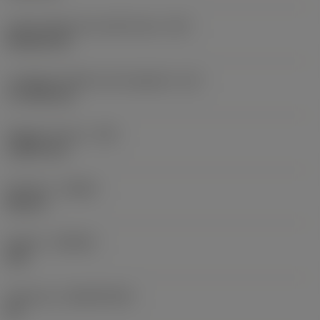
Codice della forma dell'inserto
(SC)
Rhombic 80
Lunghezza effettiva del tagliente
(LE)
17,7439 mm
Raggio di punta
(RE)
1,5875 mm
Versione
(HAND)
Neutral
Qualità
(GRADE)
235
Substrato
(SUBSTRATE)
HC