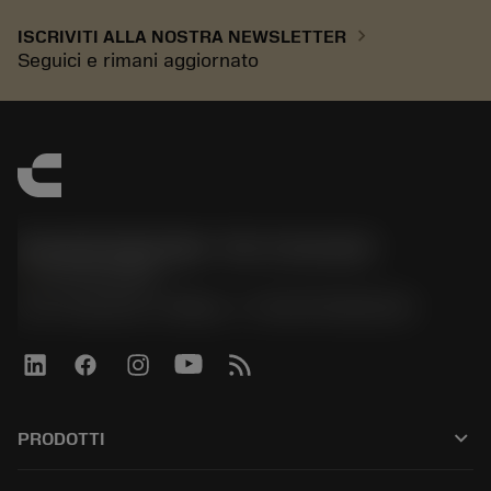
chevron_right
ISCRIVITI ALLA NOSTRA NEWSLETTER
Seguici e rimani aggiornato
Sandvik Italia SpA - Div. Coromant
phone
02 94752020
Via A. Raimondi, 13 Milano - P. IVA 00750020158
keyboard_arrow_down
PRODOTTI
All tools