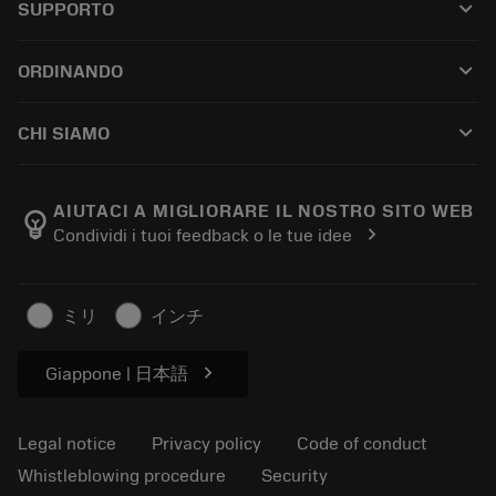
keyboard_arrow_down
SUPPORTO
All software
Customer service
Riciclaggio
keyboard_arrow_down
ORDINANDO
Distributors and specialists
Ricondizionamento
How to buy
Guides and tutorials
Tailor Made
keyboard_arrow_down
CHI SIAMO
Order
Calculators and apps
About Sandvik Coromant
Return
Catalogues and handbooks
Manufacturing wellness
Track your order
AIUTACI A MIGLIORARE IL NOSTRO SITO WEB
emoji_objects
chevron_right
Condividi i tuoi feedback o le tue idee
Career
Make a quotation
Sustainable business
Articoli
ミリ
インチ
For press
chevron_right
Giappone | 日本語
Legal notice
Privacy policy
Code of conduct
Whistleblowing procedure
Security