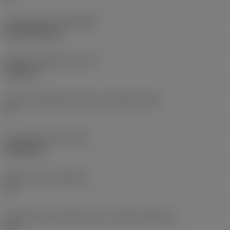
Rivestimento
(COATING)
CVD TiCN+TiN
Spessore dell'inserto
(S)
6,35 mm
Angolo di spoglia inferiore principale
(AN)
0 °
Peso dell'articolo
(WT)
0,0262 kg
Sede inserto
(SSC_M)
19
Codice misura sede inserto, in pollici
(SSC_N)
3/4