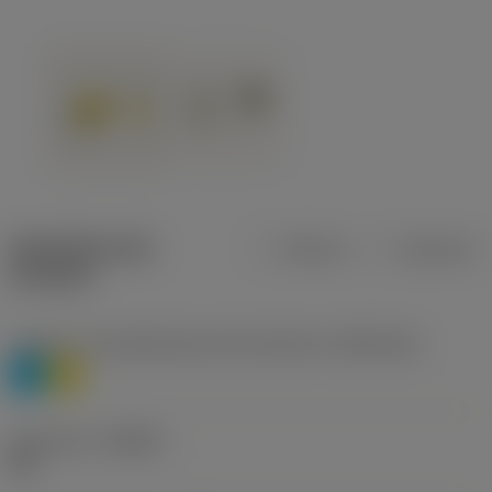
Specifiche dei
Metrica
Imperiale
prodotti
Livello 1 di classificazione del materiale
(TMC1ISO)
P
M
Geometria
(CBMD)
HR