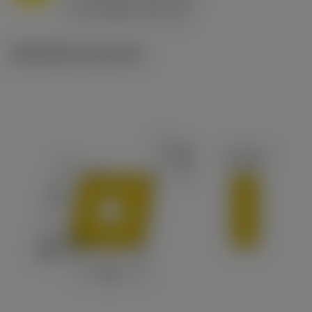
ex
v
65 m/min (90 - 50)
c
Illustrazioni tecniche