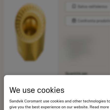
bookmark
Salva nell'elenco
balance
Confronta prodott
Prezzo di listino:
15.65 EUR
Disponibile a
stock
Quantità per
confezione: 10
ISO: RCKT 12 04 M0-
We use cookies
WM 235
ID materiale: 5740596
Sandvik Coromant use cookies and other technologies t
EAN: 10900971
give you the best experience on our website. Read more