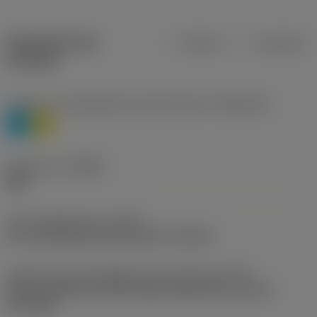
Specifiche dei
Metrica
Imperiale
prodotti
Livello 1 di classificazione del materiale
(TMC1ISO)
P
M
Geometria
(CBMD)
WM
Tipo di operazione
(CTPT)
pre-machining with demand on surface
Codice tipo di montaggio inserto (metrico)
(IFS)
Partly cylindrical, 40-60 deg countersink on one or
two sides