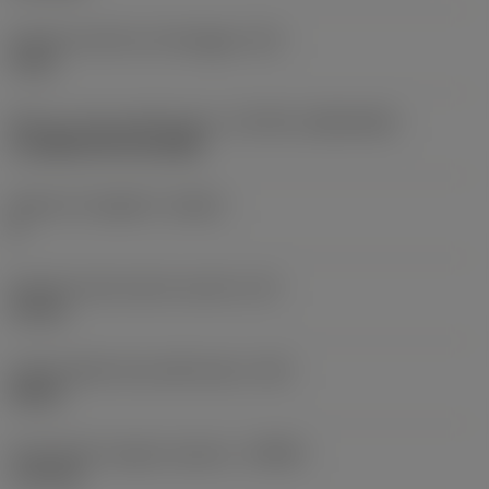
Diametro del foro di fissaggio
(D1)
4 mm
Misura e forma dell'inserto
(CUTINT_SIZESHAPE)
CoroMill 200 RC1204M
Numero di taglienti
(CEDC)
8
Diametro del cerchio inscritto
(IC)
12 mm
Codice della forma dell'inserto
(SC)
Round
Profondità di taglio massima
(APMX)
1,76 mm