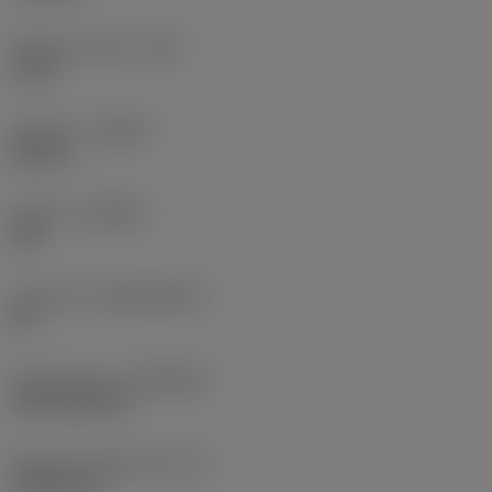
Raggio di punta
(RE)
6 mm
Versione
(HAND)
Neutral
Qualità
(GRADE)
235
Substrato
(SUBSTRATE)
HC
Rivestimento
(COATING)
CVD TiCN+TiN
Spessore dell'inserto
(S)
4,7625 mm