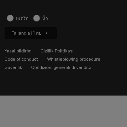
Basın için
İletişim
Güvenlik bilgileri
เมตริก
นิ้ว
Sürdürülebilirlik
chevron_right
Tailandia | ไทย
Yasal bildirim
Gizlilik Politikası
Code of conduct
Whistleblowing procedure
Güvenlik
Condizioni generali di vendita