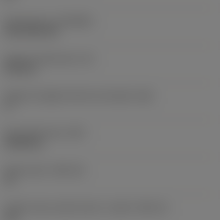
Rivestimento
(COATING)
CVD TiCN+TiN
Spessore dell'inserto
(S)
6,35 mm
Angolo di spoglia inferiore principale
(AN)
0 °
Peso dell'articolo
(WT)
0,0262 kg
Sede inserto
(SSC_M)
19
Codice misura sede inserto, in pollici
(SSC_N)
3/4