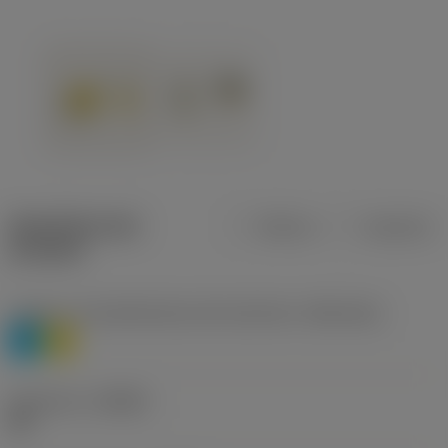
Specifiche dei
Metrica
Imperiale
prodotti
Livello 1 di classificazione del materiale
(TMC1ISO)
P
M
Geometria
(CBMD)
HR