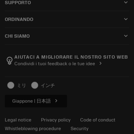
keyboard_arrow_down
SUPPORTO
All software
Customer service
Riciclaggio
keyboard_arrow_down
ORDINANDO
Distributors and specialists
Ricondizionamento
How to buy
Guides and tutorials
Tailor Made
keyboard_arrow_down
CHI SIAMO
Order
Calculators and apps
About Sandvik Coromant
Return
Catalogues and handbooks
Manufacturing wellness
Track your order
AIUTACI A MIGLIORARE IL NOSTRO SITO WEB
emoji_objects
chevron_right
Condividi i tuoi feedback o le tue idee
Career
Make a quotation
Sustainable business
Articoli
ミリ
インチ
For press
chevron_right
Giappone | 日本語
Legal notice
Privacy policy
Code of conduct
Whistleblowing procedure
Security