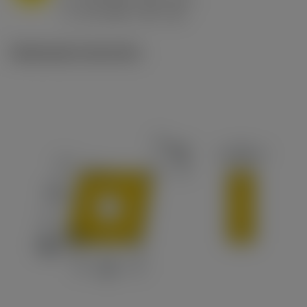
ex
v
65 m/min (90 - 50)
c
Illustrazioni tecniche