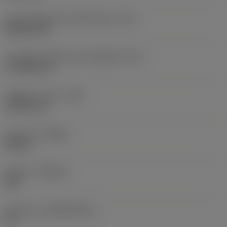
Codice della forma dell'inserto
(SC)
Rhombic 80
Lunghezza effettiva del tagliente
(LE)
17,7439 mm
Raggio di punta
(RE)
1,5875 mm
Versione
(HAND)
Neutral
Qualità
(GRADE)
235
Substrato
(SUBSTRATE)
HC