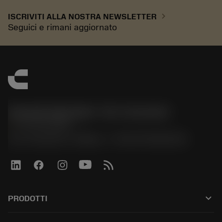
chevron_right
ISCRIVITI ALLA NOSTRA NEWSLETTER
Seguici e rimani aggiornato
Sandvik Italia SpA - Div. Coromant
phone
02 94752020
Via A. Raimondi, 13 Milano - P. IVA 00750020158
keyboard_arrow_down
PRODOTTI
All tools