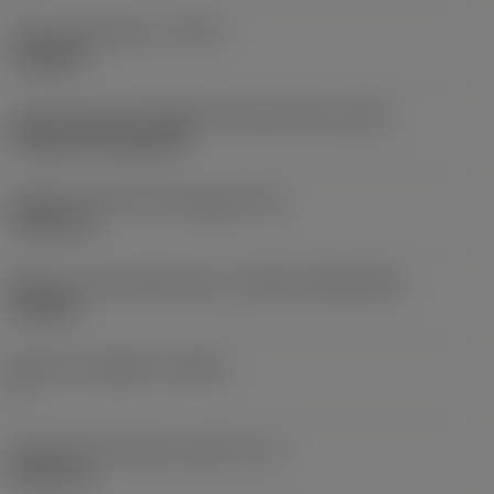
Tipo di operazione
(CTPT)
roughing
Codice tipo di montaggio inserto (metrico)
(IFS)
Cylindrical fixing hole
Diametro del foro di fissaggio
(D1)
7,925 mm
Misura e forma dell'inserto
(CUTINT_SIZESHAPE)
CN1906
Numero di taglienti
(CEDC)
2
Diametro del cerchio inscritto
(IC)
19,05 mm