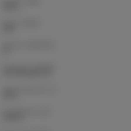
Versione
(HAND)
Neutral
Qualità
(GRADE)
3220
Substrato
(SUBSTRATE)
HC
Rivestimento
(COATING)
CVD TiCN+Al2O3+TiN
Spessore dell'inserto
(S)
0,25 in
Peso dell'articolo
(WT)
0,0246 lb