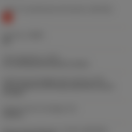
Livello 1 di classificazione del materiale
(TMC1ISO)
K
Geometria
(CBMD)
KM
Tipo di operazione
(CTPT)
pre-machining with demand on surface
Codice tipo di montaggio inserto (metrico)
(IFS)
Partly cylindrical, 40-60 deg countersink on one or
two sides
Diametro del foro di fissaggio
(D1)
0,2165 in
Misura e forma dell'inserto
(CUTINT_SIZESHAPE)