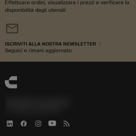
Effettuare ordini, visualizzare i prezzi e verificare la
disponibilità degli utensili
mail
chevron_right
ISCRIVITI ALLA NOSTRA NEWSLETTER
Seguici e rimani aggiornato
Sandvik Coromant UK
phone
+44 (0)121 368 0305