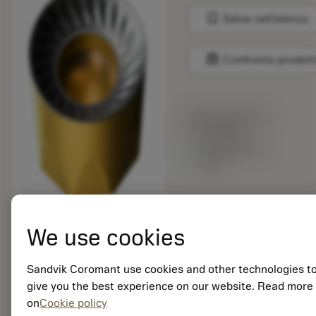
bookmark
Salva nell'elenco
balance
Confronta prodott
Prezzo di listino:
20.35 GBP
Disponibile a
stock
Quantità per
confezione: 10
We use cookies
ISO: RCKT 16 06 M0-
KM 3220
Sandvik Coromant use cookies and other technologies t
ID materiale: 5740448
give you the best experience on our website. Read more
on
Cookie policy
EAN: 12164095