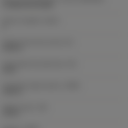
CoroMill 200 RC1606M
Numero di taglienti
(CEDC)
8
Diametro del cerchio inscritto
(IC)
0,6299 in
Codice della forma dell'inserto
(SC)
Round
Profondità di taglio massima
(APMX)
0,0921 in
Raggio di punta
(RE)
0,315 in