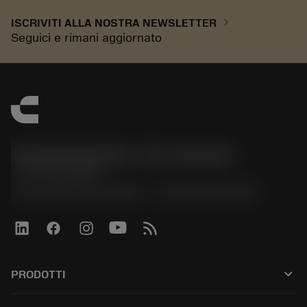
chevron_right
ISCRIVITI ALLA NOSTRA NEWSLETTER
Seguici e rimani aggiornato
Sandvik Italia SpA - Div. Coromant
phone
02 94752020
Via A. Raimondi, 13 Milano - P. IVA 00750020158
keyboard_arrow_down
PRODOTTI
All tools