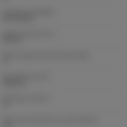
Rivestimento
(COATING)
CVD TiCN+TiN
Spessore dell'inserto
(S)
6,35 mm
Angolo di spoglia inferiore principale
(AN)
0 °
Peso dell'articolo
(WT)
0,0262 kg
Sede inserto
(SSC_M)
19
Codice misura sede inserto, in pollici
(SSC_N)
3/4