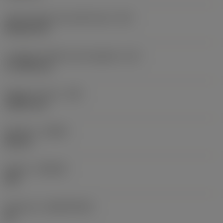
Codice della forma dell'inserto
(SC)
Rhombic 80
Lunghezza effettiva del tagliente
(LE)
17,7439 mm
Raggio di punta
(RE)
1,5875 mm
Versione
(HAND)
Neutral
Qualità
(GRADE)
235
Substrato
(SUBSTRATE)
HC