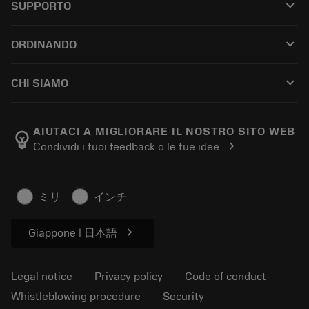
keyboard_arrow_down
SUPPORTO
All software
Customer service
Riciclaggio
keyboard_arrow_down
ORDINANDO
Distributors and specialists
Ricondizionamento
How to buy
Guides and tutorials
Tailor Made
keyboard_arrow_down
CHI SIAMO
Order
Calculators and apps
About Sandvik Coromant
Return
Catalogues and handbooks
Manufacturing wellness
Track your order
AIUTACI A MIGLIORARE IL NOSTRO SITO WEB
emoji_objects
chevron_right
Condividi i tuoi feedback o le tue idee
Career
Make a quotation
Sustainable business
Articoli
ミリ
インチ
For press
chevron_right
Giappone | 日本語
Legal notice
Privacy policy
Code of conduct
Whistleblowing procedure
Security