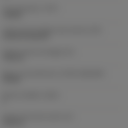
Tipo di operazione
(CTPT)
roughing
Codice tipo di montaggio inserto (metrico)
(IFS)
Cylindrical fixing hole
Diametro del foro di fissaggio
(D1)
7,925 mm
Misura e forma dell'inserto
(CUTINT_SIZESHAPE)
CN1906
Numero di taglienti
(CEDC)
2
Diametro del cerchio inscritto
(IC)
19,05 mm