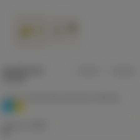
Specifiche dei
Metrica
Imperiale
prodotti
Livello 1 di classificazione del materiale
(TMC1ISO)
P
M
Geometria
(CBMD)
HR