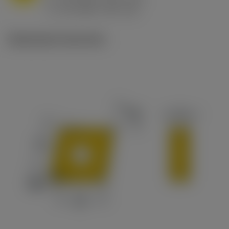
ex
v
65 m/min (90 - 50)
c
Illustrazioni tecniche