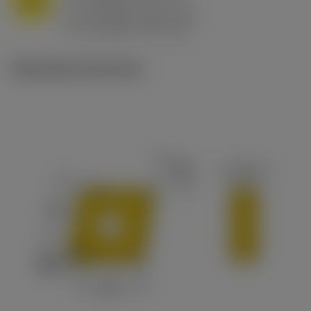
f
0.8 mm/r (0.5 - 1.1)
n
h
0.8 mm/r (0.5 - 1.1)
ex
v
65 m/min (90 - 50)
c
Illustrazioni tecniche