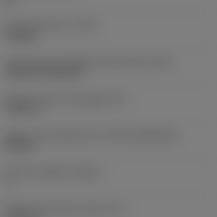
Tipo di operazione
(CTPT)
roughing
Codice tipo di montaggio inserto (metrico)
(IFS)
Cylindrical fixing hole
Diametro del foro di fissaggio
(D1)
7,925 mm
Misura e forma dell'inserto
(CUTINT_SIZESHAPE)
CN1906
Numero di taglienti
(CEDC)
2
Diametro del cerchio inscritto
(IC)