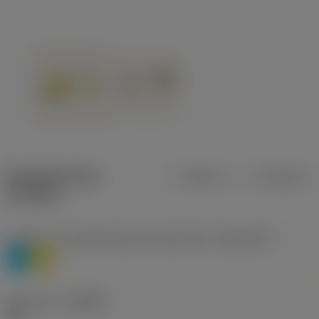
Specifiche dei
Metrica
Imperiale
prodotti
Livello 1 di classificazione del materiale
(TMC1ISO)
P
M
Geometria
(CBMD)
HR