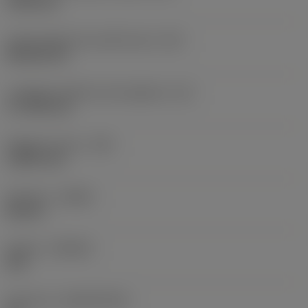
19,05 mm
Codice della forma dell'inserto
(SC)
Rhombic 80
Lunghezza effettiva del tagliente
(LE)
17,7439 mm
Raggio di punta
(RE)
1,5875 mm
Versione
(HAND)
Neutral
Qualità
(GRADE)
235
Substrato
(SUBSTRATE)