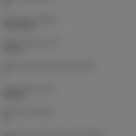
HC
Rivestimento
(COATING)
CVD TiCN+TiN
Spessore dell'inserto
(S)
6,35 mm
Angolo di spoglia inferiore principale
(AN)
0 °
Peso dell'articolo
(WT)
0,0262 kg
Sede inserto
(SSC_M)
19
Codice misura sede inserto, in pollici
(SSC_N)