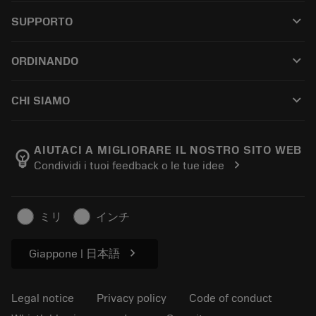
All tools
keyboard_arrow_down
SUPPORTO
All software
Customer service
Riciclaggio
keyboard_arrow_down
ORDINANDO
Distributors and specialists
Ricondizionamento
How to buy
Guides and tutorials
Tailor Made
keyboard_arrow_down
CHI SIAMO
Order
Calculators and apps
About Sandvik Coromant
Return
Catalogues and handbooks
Manufacturing wellness
Track your order
AIUTACI A MIGLIORARE IL NOSTRO SITO WEB
emoji_objects
chevron_right
Condividi i tuoi feedback o le tue idee
Career
Make a quotation
Sustainable business
Articoli
ミリ
インチ
For press
chevron_right
Giappone | 日本語
Legal notice
Privacy policy
Code of conduct