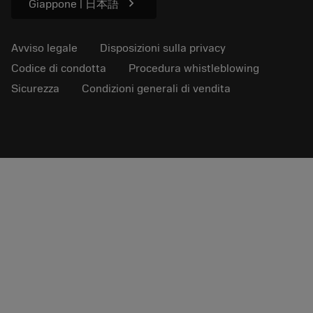
chevron_right
Giappone | 日本語
Avviso legale
Disposizioni sulla privacy
Codice di condotta
Procedura whistleblowing
Sicurezza
Condizioni generali di vendita