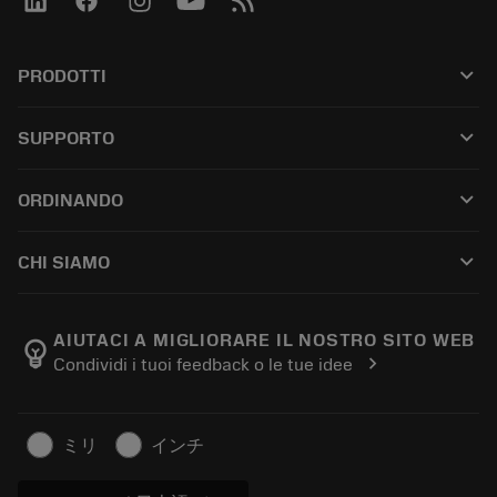
keyboard_arrow_down
PRODOTTI
Tutti gli utensili
keyboard_arrow_down
SUPPORTO
Tutti i software
Servizio clienti
Riciclaggio
keyboard_arrow_down
ORDINANDO
Distributori e specialisti
Ricondizionamento
Come acquistare
Guide e tutorial
Tailor Made
keyboard_arrow_down
CHI SIAMO
Ordine
Calcolatrici e app
Informazioni su Sandvik Coromant
Restituisci
Cataloghi e manuali
Benessere manifatturiero
Traccia il tuo ordine
AIUTACI A MIGLIORARE IL NOSTRO SITO WEB
emoji_objects
chevron_right
Condividi i tuoi feedback o le tue idee
Carriera
Fai un preventivo
Business sostenibile
Articoli
ミリ
インチ
Per pressa