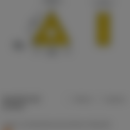
Specifiche dei
Metrica
Imperiale
prodotti
Livello 1 di classificazione del materiale
(TMC1ISO)