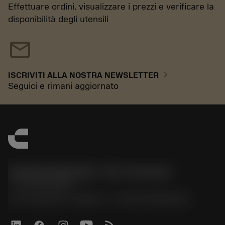
Effettuare ordini, visualizzare i prezzi e verificare la
disponibilità degli utensili
mail
chevron_right
ISCRIVITI ALLA NOSTRA NEWSLETTER
Seguici e rimani aggiornato
Sandvik Italia SpA - Div. Coromant
phone
02 94752020
Via A. Raimondi, 13 Milano - P. IVA 00750020158