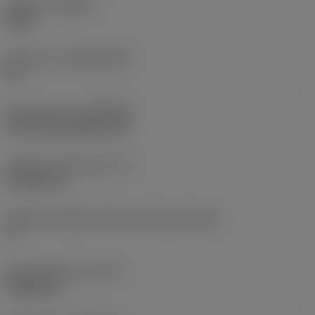
Qualità
(GRADE)
S05F
Substrato
(SUBSTRATE)
HC
Rivestimento
(COATING)
CVD TiCrN+Al2O3+TiN
Spessore dell'inserto
(S)
4,7625 mm
Angolo di spoglia inferiore principale
(AN)
0 °
Peso dell'articolo
(WT)
0,0065 kg