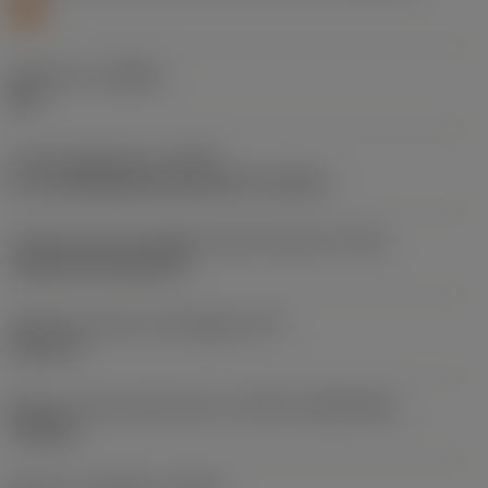
S
Geometria
(CBMD)
SM
Tipo di operazione
(CTPT)
pre-machining with demand on surface
Codice tipo di montaggio inserto (metrico)
(IFS)
Cylindrical fixing hole
Diametro del foro di fissaggio
(D1)
3,81 mm
Misura e forma dell'inserto
(CUTINT_SIZESHAPE)
TN1604