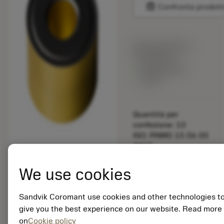
balance
Confronta prodott
Prezzo di listino:
15.40 EUR
Disponibile a
stock
Quantità per
confezione: 10
ISO: RNMG 15 06 00
4415
ID materiale: 5915109
We use cookies
EAN: 25915109
ANSI: TNMG 333-SM
Sandvik Coromant use cookies and other technologies t
S05F
give you the best experience on our website. Read more
Rappresentazione
on
Cookie policy