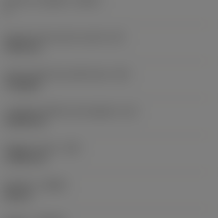
Numero di taglienti
(CEDC)
6
Diametro del cerchio inscritto
(IC)
9,525 mm
Codice della forma dell'inserto
(SC)
Triangular
Lunghezza effettiva del tagliente
(LE)
13,564 mm
Raggio di punta
(RE)
1,1906 mm
Versione
(HAND)
Neutral