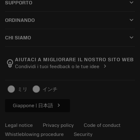
keyboard_arrow_down
SUPPORTO
All software
Customer service
Riciclaggio
keyboard_arrow_down
ORDINANDO
Distributors and specialists
Ricondizionamento
How to buy
Guides and tutorials
Tailor Made
keyboard_arrow_down
CHI SIAMO
Order
Calculators and apps
About Sandvik Coromant
Return
Catalogues and handbooks
Manufacturing wellness
Track your order
AIUTACI A MIGLIORARE IL NOSTRO SITO WEB
emoji_objects
chevron_right
Condividi i tuoi feedback o le tue idee
Career
Make a quotation
Sustainable business
Articoli
ミリ
インチ
For press
chevron_right
Giappone | 日本語
Legal notice
Privacy policy
Code of conduct
Whistleblowing procedure
Security