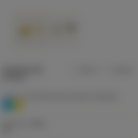
Specifiche dei
Metrica
Imperiale
prodotti
Livello 1 di classificazione del materiale
(TMC1ISO)
P
M
Geometria
(CBMD)
HR