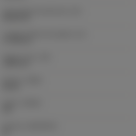
Codice della forma dell'inserto
(SC)
Rhombic 80
Lunghezza effettiva del tagliente
(LE)
17,7439 mm
Raggio di punta
(RE)
1,5875 mm
Versione
(HAND)
Neutral
Qualità
(GRADE)
235
Substrato
(SUBSTRATE)
HC