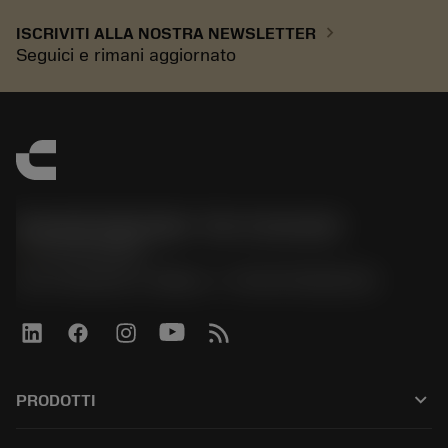
chevron_right
ISCRIVITI ALLA NOSTRA NEWSLETTER
Seguici e rimani aggiornato
Sandvik Italia SpA - Div. Coromant
phone
02 94752020
Via A. Raimondi, 13 Milano - P. IVA 00750020158
keyboard_arrow_down
PRODOTTI
All tools