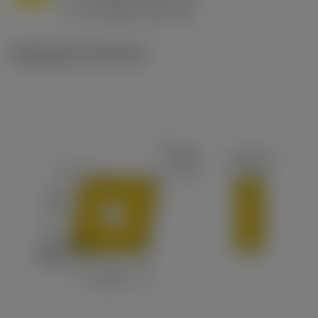
ex
v
65 m/min (90 - 50)
c
Illustrazioni tecniche