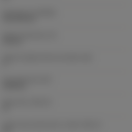
Rivestimento
(COATING)
CVD TiCN+TiN
Spessore dell'inserto
(S)
6,35 mm
Angolo di spoglia inferiore principale
(AN)
0 °
Peso dell'articolo
(WT)
0,0262 kg
Sede inserto
(SSC_M)
19
Codice misura sede inserto, in pollici
(SSC_N)
3/4