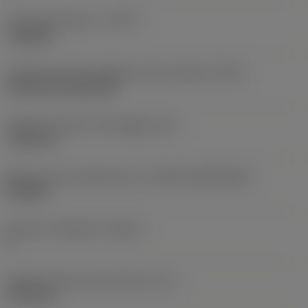
Tipo di operazione
(CTPT)
roughing
Codice tipo di montaggio inserto (metrico)
(IFS)
Cylindrical fixing hole
Diametro del foro di fissaggio
(D1)
7,925 mm
Misura e forma dell'inserto
(CUTINT_SIZESHAPE)
CN1906
Numero di taglienti
(CEDC)
2
Diametro del cerchio inscritto
(IC)
19,05 mm