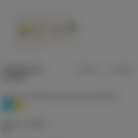
Specifiche dei
Metrica
Imperiale
prodotti
Livello 1 di classificazione del materiale
(TMC1ISO)
P
M
Geometria
(CBMD)
HR