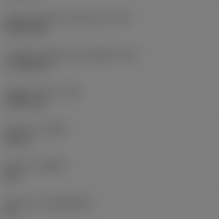
Codice della forma dell'inserto
(SC)
Rhombic 80
Lunghezza effettiva del tagliente
(LE)
17,7439 mm
Raggio di punta
(RE)
1,5875 mm
Versione
(HAND)
Neutral
Qualità
(GRADE)
235
Substrato
(SUBSTRATE)
HC