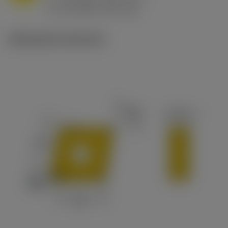
ex
v
65 m/min (90 - 50)
c
Illustrazioni tecniche