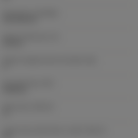
Rivestimento
(COATING)
CVD TiCN+TiN
Spessore dell'inserto
(S)
6,35 mm
Angolo di spoglia inferiore principale
(AN)
0 °
Peso dell'articolo
(WT)
0,0262 kg
Sede inserto
(SSC_M)
19
Codice misura sede inserto, in pollici
(SSC_N)
3/4