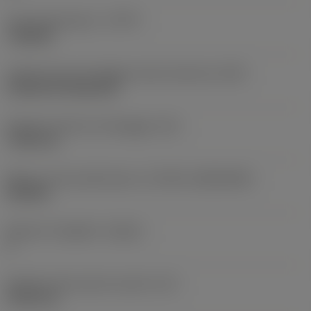
Tipo di operazione
(CTPT)
roughing
Codice tipo di montaggio inserto (metrico)
(IFS)
Cylindrical fixing hole
Diametro del foro di fissaggio
(D1)
7,925 mm
Misura e forma dell'inserto
(CUTINT_SIZESHAPE)
CN1906
Numero di taglienti
(CEDC)
2
Diametro del cerchio inscritto
(IC)
19,05 mm