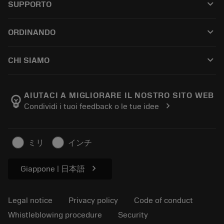
keyboard_arrow_down
SUPPORTO
All software
Customer service
Riciclaggio
keyboard_arrow_down
ORDINANDO
Distributors and specialists
Ricondizionamento
How to buy
Guides and tutorials
Tailor Made
keyboard_arrow_down
CHI SIAMO
Order
Calculators and apps
About Sandvik Coromant
Return
Catalogues and handbooks
Manufacturing wellness
Track your order
AIUTACI A MIGLIORARE IL NOSTRO SITO WEB
emoji_objects
chevron_right
Condividi i tuoi feedback o le tue idee
Career
Make a quotation
Sustainable business
Articoli
ミリ
インチ
For press
chevron_right
Giappone | 日本語
Legal notice
Privacy policy
Code of conduct
Whistleblowing procedure
Security