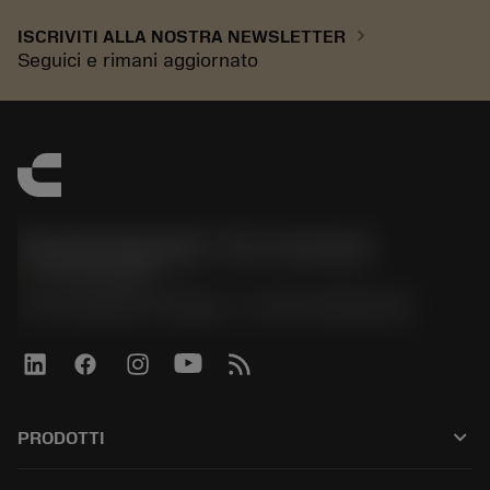
chevron_right
ISCRIVITI ALLA NOSTRA NEWSLETTER
Seguici e rimani aggiornato
Sandvik Italia SpA - Div. Coromant
phone
02 94752020
Via A. Raimondi, 13 Milano - P. IVA 00750020158
keyboard_arrow_down
PRODOTTI
All tools