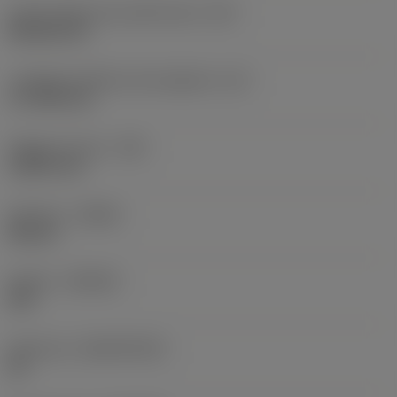
Codice della forma dell'inserto
(SC)
Rhombic 80
Lunghezza effettiva del tagliente
(LE)
17,7439 mm
Raggio di punta
(RE)
1,5875 mm
Versione
(HAND)
Neutral
Qualità
(GRADE)
235
Substrato
(SUBSTRATE)
HC