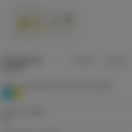
Specifiche dei
Metrica
Imperiale
prodotti
Livello 1 di classificazione del materiale
(TMC1ISO)
P
M
Geometria
(CBMD)
HR