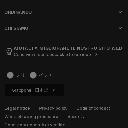
Customer service
Riciclaggio
keyboard_arrow_down
ORDINANDO
Distributors and specialists
Ricondizionamento
How to buy
Guides and tutorials
Tailor Made
keyboard_arrow_down
CHI SIAMO
Order
Calculators and apps
About Sandvik Coromant
Return
Catalogues and handbooks
Manufacturing wellness
Track your order
AIUTACI A MIGLIORARE IL NOSTRO SITO WEB
emoji_objects
chevron_right
Condividi i tuoi feedback o le tue idee
Career
Make a quotation
Sustainable business
Articoli
ミリ
インチ
For press
chevron_right
Giappone | 日本語
Legal notice
Privacy policy
Code of conduct
Whistleblowing procedure
Security
Condizioni generali di vendita