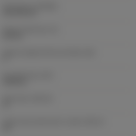
Rivestimento
(COATING)
CVD TiCN+TiN
Spessore dell'inserto
(S)
6,35 mm
Angolo di spoglia inferiore principale
(AN)
0 °
Peso dell'articolo
(WT)
0,0262 kg
Sede inserto
(SSC_M)
19
Codice misura sede inserto, in pollici
(SSC_N)
3/4