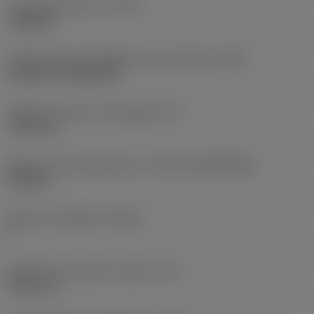
Tipo di operazione
(CTPT)
roughing
Codice tipo di montaggio inserto (metrico)
(IFS)
Cylindrical fixing hole
Diametro del foro di fissaggio
(D1)
7,925 mm
Misura e forma dell'inserto
(CUTINT_SIZESHAPE)
CN1906
Numero di taglienti
(CEDC)
2
Diametro del cerchio inscritto
(IC)
19,05 mm