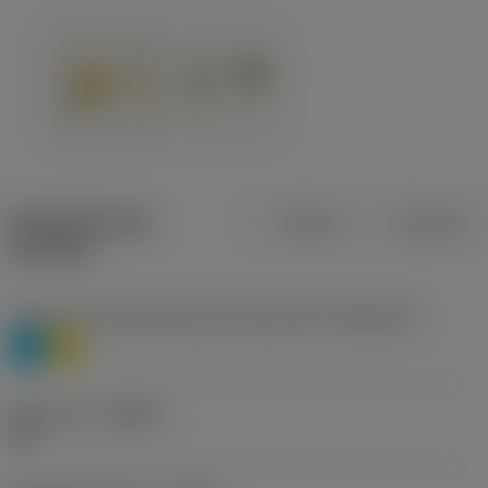
Specifiche dei
Metrica
Imperiale
prodotti
Livello 1 di classificazione del materiale
(TMC1ISO)
P
M
Geometria
(CBMD)
HR