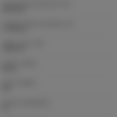
Codice della forma dell'inserto
(SC)
Rhombic 80
Lunghezza effettiva del tagliente
(LE)
17,7439 mm
Raggio di punta
(RE)
1,5875 mm
Versione
(HAND)
Neutral
Qualità
(GRADE)
235
Substrato
(SUBSTRATE)
HC