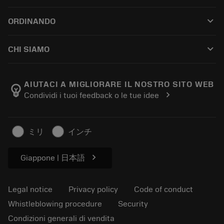
Customer service
Riciclaggio
keyboard_arrow_down
ORDINANDO
Distributors and specialists
Ricondizionamento
How to buy
Guides and tutorials
Tailor Made
keyboard_arrow_down
CHI SIAMO
Order
Calculators and apps
About Sandvik Coromant
Return
Catalogues and handbooks
Manufacturing wellness
Track your order
AIUTACI A MIGLIORARE IL NOSTRO SITO WEB
emoji_objects
chevron_right
Condividi i tuoi feedback o le tue idee
Career
Make a quotation
Sustainable business
Articoli
ミリ
インチ
For press
chevron_right
Giappone | 日本語
Legal notice
Privacy policy
Code of conduct
Whistleblowing procedure
Security
Condizioni generali di vendita