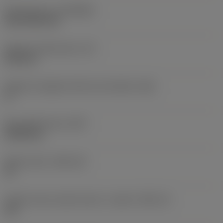
Rivestimento
(COATING)
CVD TiCN+TiN
Spessore dell'inserto
(S)
6,35 mm
Angolo di spoglia inferiore principale
(AN)
0 °
Peso dell'articolo
(WT)
0,0262 kg
Sede inserto
(SSC_M)
19
Codice misura sede inserto, in pollici
(SSC_N)
3/4