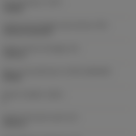
Tipo di operazione
(CTPT)
roughing
Codice tipo di montaggio inserto (metrico)
(IFS)
Cylindrical fixing hole
Diametro del foro di fissaggio
(D1)
7,925 mm
Misura e forma dell'inserto
(CUTINT_SIZESHAPE)
CN1906
Numero di taglienti
(CEDC)
2
Diametro del cerchio inscritto
(IC)
19,05 mm