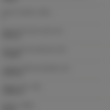
Numero di taglienti
(CEDC)
6
Diametro del cerchio inscritto
(IC)
9,525 mm
Codice della forma dell'inserto
(SC)
Triangular
Lunghezza effettiva del tagliente
(LE)
13,564 mm
Raggio di punta
(RE)
1,1906 mm
Versione
(HAND)