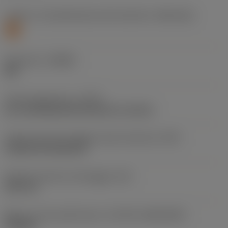
Livello 1 di classificazione del materiale
(TMC1ISO)
S
Geometria
(CBMD)
SM
Tipo di operazione
(CTPT)
pre-machining with demand on surface
Codice tipo di montaggio inserto (metrico)
(IFS)
Cylindrical fixing hole
Diametro del foro di fissaggio
(D1)
3,81 mm
Misura e forma dell'inserto
(CUTINT_SIZESHAPE)
TN1604