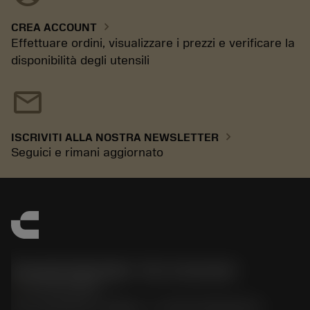
chevron_right
CREA ACCOUNT
Effettuare ordini, visualizzare i prezzi e verificare la
disponibilità degli utensili
mail
chevron_right
ISCRIVITI ALLA NOSTRA NEWSLETTER
Seguici e rimani aggiornato
Sandvik Italia SpA - Div. Coromant
phone
02 94752020
Via A. Raimondi, 13 Milano - P. IVA 00750020158