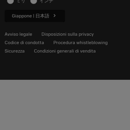
ミリ
インチ
Per pressa
chevron_right
Giappone | 日本語
Avviso legale
Disposizioni sulla privacy
Codice di condotta
Procedura whistleblowing
Sicurezza
Condizioni generali di vendita