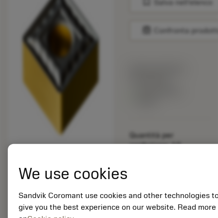
bookmark
Salva nell'elenco
balance
Confronta prodott
Prezzo di listino:
15.40 EUR
Disponibile a
stock
Quantità per
confezione: 10
ISO: SNMG 12 04 08-
QM 4335
We use cookies
ID materiale: 5915109
Sandvik Coromant use cookies and other technologies t
EAN: 25915109
give you the best experience on our website. Read more
ANSI: TNMG 333-SM