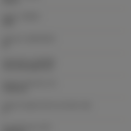
Neutral
Qualità
(GRADE)
S05F
Substrato
(SUBSTRATE)
HC
Rivestimento
(COATING)
CVD TiCrN+Al2O3+TiN
Spessore dell'inserto
(S)
4,7625 mm
Angolo di spoglia inferiore principale
(AN)
0 °
Peso dell'articolo
(WT)