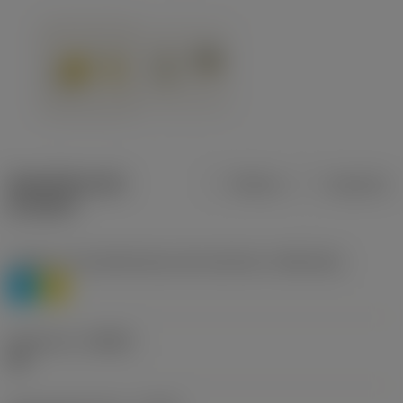
Specifiche dei
Metrica
Imperiale
prodotti
Livello 1 di classificazione del materiale
(TMC1ISO)
P
M
Geometria
(CBMD)
HR