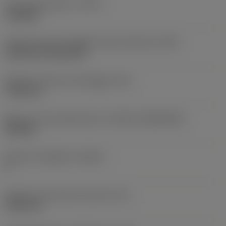
Tipo di operazione
(CTPT)
roughing
Codice tipo di montaggio inserto (metrico)
(IFS)
Cylindrical fixing hole
Diametro del foro di fissaggio
(D1)
7,925 mm
Misura e forma dell'inserto
(CUTINT_SIZESHAPE)
CN1906
Numero di taglienti
(CEDC)
2
Diametro del cerchio inscritto
(IC)
19,05 mm