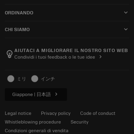
Customer service
Riciclaggio
keyboard_arrow_down
ORDINANDO
Distributors and specialists
Ricondizionamento
How to buy
Guides and tutorials
Tailor Made
keyboard_arrow_down
CHI SIAMO
Order
Calculators and apps
About Sandvik Coromant
Return
Catalogues and handbooks
Manufacturing wellness
Track your order
AIUTACI A MIGLIORARE IL NOSTRO SITO WEB
emoji_objects
chevron_right
Condividi i tuoi feedback o le tue idee
Career
Make a quotation
Sustainable business
Articoli
ミリ
インチ
For press
chevron_right
Giappone | 日本語
Legal notice
Privacy policy
Code of conduct
Whistleblowing procedure
Security
Condizioni generali di vendita