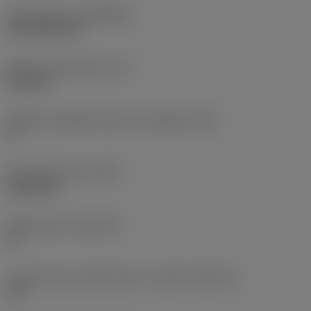
Rivestimento
(COATING)
CVD TiCN+TiN
Spessore dell'inserto
(S)
6,35 mm
Angolo di spoglia inferiore principale
(AN)
0 °
Peso dell'articolo
(WT)
0,0262 kg
Sede inserto
(SSC_M)
19
Codice misura sede inserto, in pollici
(SSC_N)
3/4