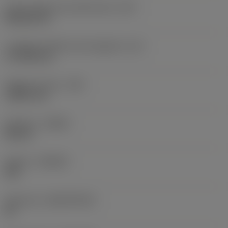
Codice della forma dell'inserto
(SC)
Rhombic 80
Lunghezza effettiva del tagliente
(LE)
17,7439 mm
Raggio di punta
(RE)
1,5875 mm
Versione
(HAND)
Neutral
Qualità
(GRADE)
235
Substrato
(SUBSTRATE)
HC