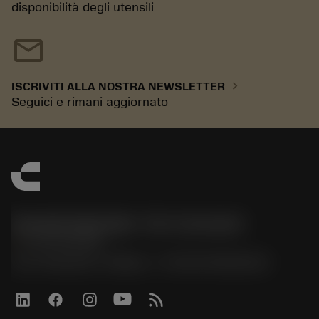
disponibilità degli utensili
mail
chevron_right
ISCRIVITI ALLA NOSTRA NEWSLETTER
Seguici e rimani aggiornato
Sandvik Italia SpA - Div. Coromant
phone
02 94752020
Via A. Raimondi, 13 Milano - P. IVA 00750020158