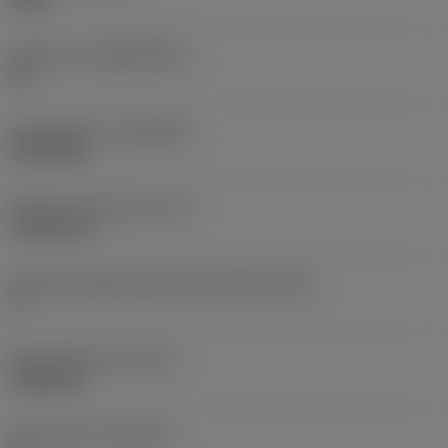
1105
Substrato
(SUBSTRATE)
HC
Rivestimento
(COATING)
PVD TiAlN
Spessore dell'inserto
(S)
4,7625 mm
Angolo di spoglia inferiore principale
(AN)
0 °
Peso dell'articolo
(WT)
0,0086 kg
Sede inserto
(SSC_M)