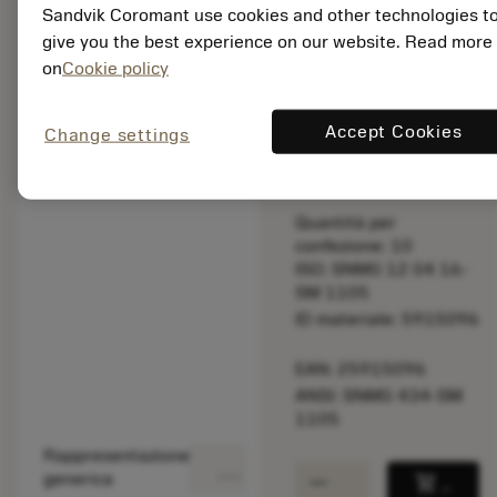
taglio.
Sandvik Coromant use cookies and other technologies t
give you the best experience on our website. Read more
on
Cookie policy
Prezzo di listino:
16.85 EUR
Disponibile a
Accept Cookies
Change settings
stock
Quantità per
confezione: 10
ISO: SNMG 12 04 16-
SM 1105
ID materiale: 5915096
EAN: 25915096
ANSI: SNMG 434-SM
1105
Rappresentazione
deployed_code
Mostra modello 3D
remove
add
generica
shopping_cart
Aggiung