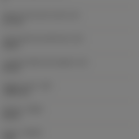
Diametro del cerchio inscritto
(IC)
12,7 mm
Codice della forma dell'inserto
(SC)
Square
Lunghezza effettiva del tagliente
(LE)
8,5 mm
Raggio di punta
(RE)
1,5875 mm
Versione
(HAND)
Neutral
Qualità
(GRADE)