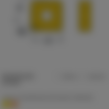
Specifiche dei
Metrica
Imperiale
prodotti
Livello 1 di classificazione del materiale
(TMC1ISO)
M
S