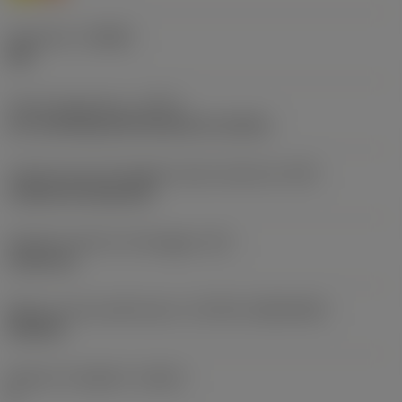
Geometria
(CBMD)
SM
Tipo di operazione
(CTPT)
pre-machining with demand on surface
Codice tipo di montaggio inserto (metrico)
(IFS)
Cylindrical fixing hole
Diametro del foro di fissaggio
(D1)
5,156 mm
Misura e forma dell'inserto
(CUTINT_SIZESHAPE)
SN1204
Numero di taglienti
(CEDC)
8