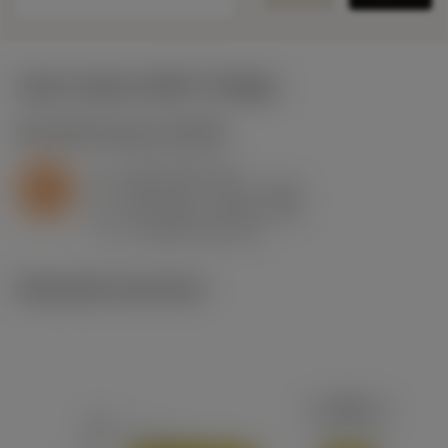
Valori iniziali
(KAPR
75 deg
)
S2.0.Z.AG
,
Durezza: 350 HB
a
2 mm (0.5 - 5)
p
S
f
0.34 mm/r (0.19 - 0.52)
n
h
0.33 mm/r (0.18 - 0.5)
ex
v
17 m/min (40 - 8)
c
Illustrazioni tecniche