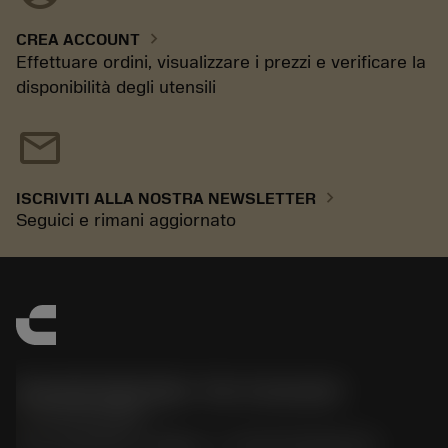
chevron_right
CREA ACCOUNT
Effettuare ordini, visualizzare i prezzi e verificare la
disponibilità degli utensili
mail
chevron_right
ISCRIVITI ALLA NOSTRA NEWSLETTER
Seguici e rimani aggiornato
Sandvik Italia SpA - Div. Coromant
phone
02 94752020
Via A. Raimondi, 13 Milano - P. IVA 00750020158