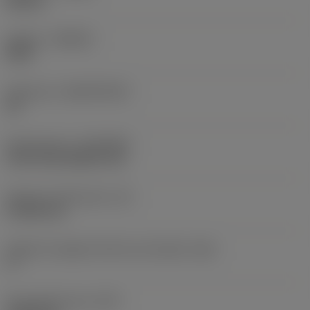
Neutral
Qualità
(GRADE)
S05F
Substrato
(SUBSTRATE)
HC
Rivestimento
(COATING)
CVD TiCrN+Al2O3+TiN
Spessore dell'inserto
(S)
4,7625 mm
Angolo di spoglia inferiore principale
(AN)
0 °
Peso dell'articolo
(WT)