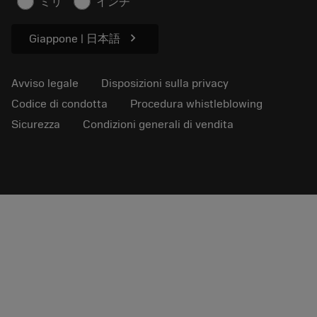
ミリ
インチ
Per pressa
chevron_right
Giappone | 日本語
Avviso legale
Disposizioni sulla privacy
Codice di condotta
Procedura whistleblowing
Sicurezza
Condizioni generali di vendita