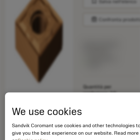
bookmark
Salva nell'elenco
balance
Confronta prodott
Prezzo di listino:
15.40 EUR
Disponibile a
stock
Quantità per
confezione: 10
ISO: SNMG 12 04 16-
SM 1125
We use cookies
ID materiale: 5915109
Sandvik Coromant use cookies and other technologies t
EAN: 25915109
give you the best experience on our website. Read more
ANSI: TNMG 333-SM