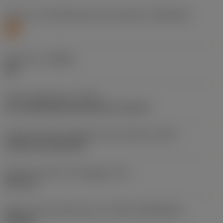
Livello 1 di classificazione del materiale
(TMC1ISO)
S
Geometria
(CBMD)
SM
Tipo di operazione
(CTPT)
pre-machining with demand on surface
Codice tipo di montaggio inserto (metrico)
(IFS)
Cylindrical fixing hole
Diametro del foro di fissaggio
(D1)
3,81 mm
Misura e forma dell'inserto
(CUTINT_SIZESHAPE)
TN1604