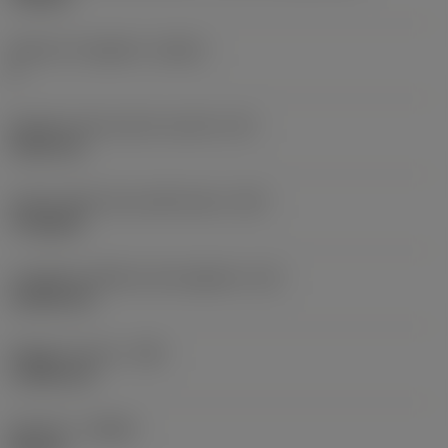
Numero di taglienti
(CEDC)
6
Diametro del cerchio inscritto
(IC)
9,525 mm
Codice della forma dell'inserto
(SC)
Triangular
Lunghezza effettiva del tagliente
(LE)
13,564 mm
Raggio di punta
(RE)
1,1906 mm
Versione
(HAND)