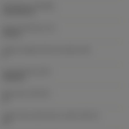
Rivestimento
(COATING)
CVD TiCN+TiN
Spessore dell'inserto
(S)
6,35 mm
Angolo di spoglia inferiore principale
(AN)
0 °
Peso dell'articolo
(WT)
0,0262 kg
Sede inserto
(SSC_M)
19
Codice misura sede inserto, in pollici
(SSC_N)
3/4