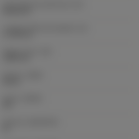
Codice della forma dell'inserto
(SC)
Rhombic 80
Lunghezza effettiva del tagliente
(LE)
17,7439 mm
Raggio di punta
(RE)
1,5875 mm
Versione
(HAND)
Neutral
Qualità
(GRADE)
235
Substrato
(SUBSTRATE)
HC