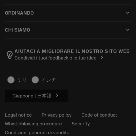
Customer service
Riciclaggio
keyboard_arrow_down
ORDINANDO
Distributors and specialists
Ricondizionamento
How to buy
Guides and tutorials
Tailor Made
keyboard_arrow_down
CHI SIAMO
Order
Calculators and apps
About Sandvik Coromant
Return
Catalogues and handbooks
Manufacturing wellness
Track your order
AIUTACI A MIGLIORARE IL NOSTRO SITO WEB
emoji_objects
chevron_right
Condividi i tuoi feedback o le tue idee
Career
Make a quotation
Sustainable business
Articoli
ミリ
インチ
For press
chevron_right
Giappone | 日本語
Legal notice
Privacy policy
Code of conduct
Whistleblowing procedure
Security
Condizioni generali di vendita