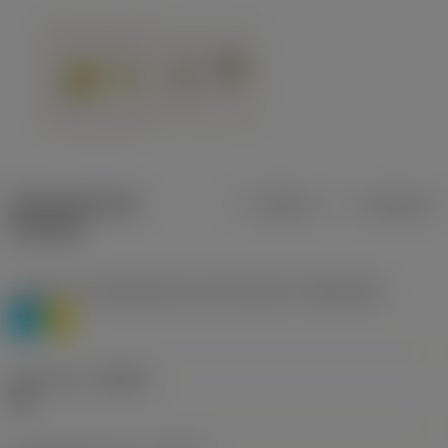
Specifiche dei
Metrica
Imperiale
prodotti
Livello 1 di classificazione del materiale
(TMC1ISO)
P
M
Geometria
(CBMD)
HR