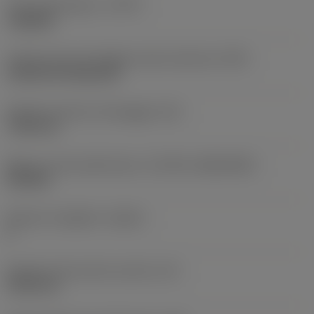
Tipo di operazione
(CTPT)
roughing
Codice tipo di montaggio inserto (metrico)
(IFS)
Cylindrical fixing hole
Diametro del foro di fissaggio
(D1)
7,925 mm
Misura e forma dell'inserto
(CUTINT_SIZESHAPE)
CN1906
Numero di taglienti
(CEDC)
2
Diametro del cerchio inscritto
(IC)
19,05 mm