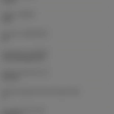
Neutral
Qualità
(GRADE)
3210
Substrato
(SUBSTRATE)
HC
Rivestimento
(COATING)
CVD TiCN+Al2O3+TiN
Spessore dell'inserto
(S)
6,35 mm
Angolo di spoglia inferiore principale
(AN)
0 °
Peso dell'articolo
(WT)