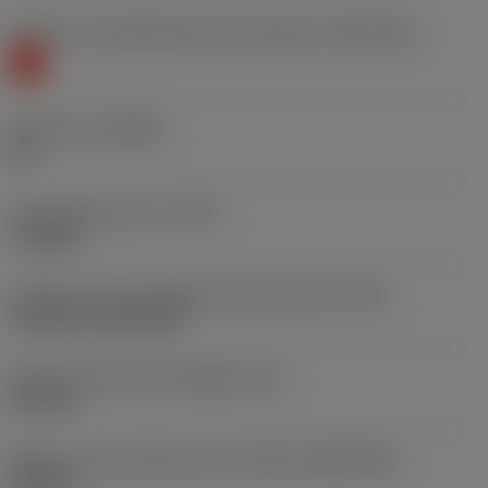
Livello 1 di classificazione del materiale
(TMC1ISO)
K
Geometria
(CBMD)
KR
Tipo di operazione
(CTPT)
roughing
Codice tipo di montaggio inserto (metrico)
(IFS)
Cylindrical fixing hole
Diametro del foro di fissaggio
(D1)
6,35 mm
Misura e forma dell'inserto
(CUTINT_SIZESHAPE)
SN1506