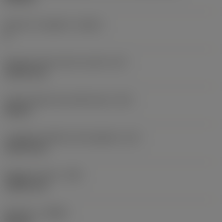
Numero di taglienti
(CEDC)
8
Diametro del cerchio inscritto
(IC)
15,875 mm
Codice della forma dell'inserto
(SC)
Square
Lunghezza effettiva del tagliente
(LE)
14,275 mm
Raggio di punta
(RE)
1,5875 mm
Versione
(HAND)