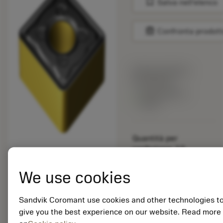
bookmark
Salva nell'elenco
balance
Confronta prodott
Prezzo di listino:
26.30 EUR
Disponibile a
stock
Quantità per
confezione: 10
ISO: SNMG 15 06 16-
KR 3210
We use cookies
ID materiale: 5750164
Sandvik Coromant use cookies and other technologies t
EAN: 11573133
give you the best experience on our website. Read more
ANSI: SNMG 544-KR