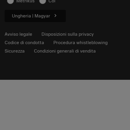
Metrikus
Col
Per pressa
chevron_right
Ungheria | Magyar
Avviso legale
Disposizioni sulla privacy
Codice di condotta
Procedura whistleblowing
Sicurezza
Condizioni generali di vendita