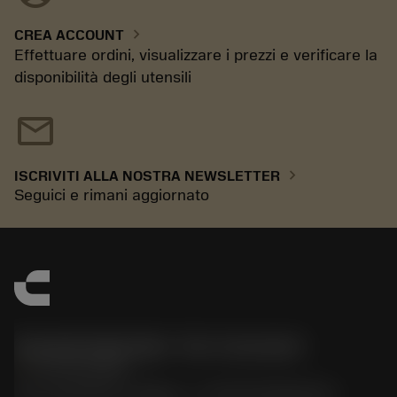
chevron_right
CREA ACCOUNT
Effettuare ordini, visualizzare i prezzi e verificare la
disponibilità degli utensili
mail
chevron_right
ISCRIVITI ALLA NOSTRA NEWSLETTER
Seguici e rimani aggiornato
Sandvik Italia SpA - Div. Coromant
phone
02 94752020
Via A. Raimondi, 13 Milano - P. IVA 00750020158