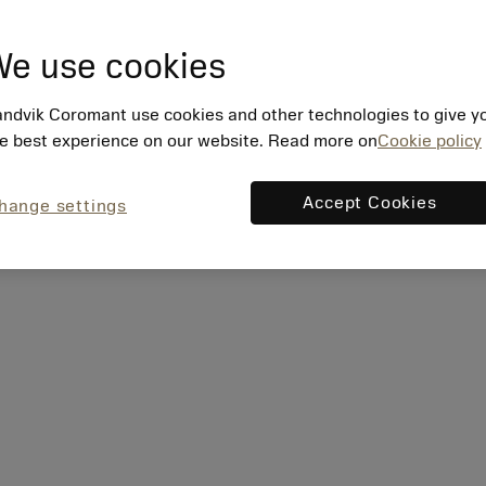
e use cookies
ndvik Coromant use cookies and other technologies to give y
e best experience on our website. Read more on
Cookie policy
Accept Cookies
hange settings