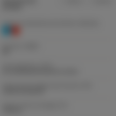
Specifiche dei
Metrica
Imperiale
prodotti
Livello 1 di classificazione del materiale
(TMC1ISO)
P
K
Geometria
(CBMD)
HM
Tipo di operazione
(CTPT)
pre-machining with demand on surface
Codice tipo di montaggio inserto (metrico)
(IFS)
Cylindrical fixing hole
Diametro del foro di fissaggio
(D1)
7,925 mm