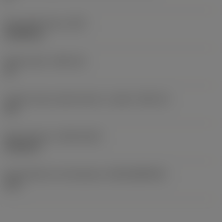
Peso dell'articolo
(WT)
0,0258 kg
Sede inserto
(SSC_M)
19
Codice misura sede inserto, in pollici
(SSC_N)
3/4
Data di lancio
(ValFrom20)
21/02/15
ID pacchetto di introduzione
(RELEASEPACK)
15.1