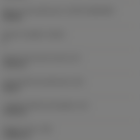
Misura e forma dell'inserto
(CUTINT_SIZESHAPE)
SN1906
Numero di taglienti
(CEDC)
8
Diametro del cerchio inscritto
(IC)
19,05 mm
Codice della forma dell'inserto
(SC)
Square
Lunghezza effettiva del tagliente
(LE)
17,85 mm
Raggio di punta
(RE)
1,1906 mm