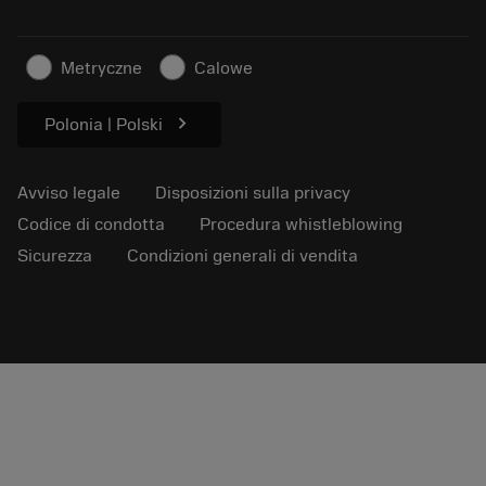
Per la stampa
Contatti
Informazioni sulla sicurezza
Metryczne
Calowe
Sostenibilità
chevron_right
Polonia | Polski
Avviso legale
Disposizioni sulla privacy
Codice di condotta
Procedura whistleblowing
Sicurezza
Condizioni generali di vendita