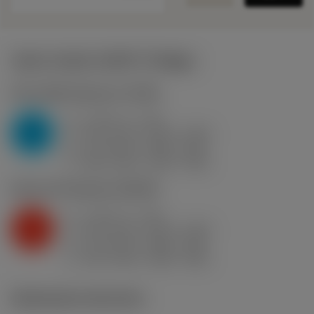
Valori iniziali
(KAPR
75 deg
)
P2.1.Z.AN
,
Durezza: 175 HB
a
4 mm (1 - 10)
p
P
f
0.52 mm/r (0.26 - 0.83)
n
h
0.5 mm/r (0.25 - 0.8)
ex
v
280 m/min (335 - 240)
c
K2.2.C.UT
,
Durezza: 245 HB
a
4 mm (1 - 10)
p
K
f
0.52 mm/r (0.26 - 0.83)
n
h
0.5 mm/r (0.25 - 0.8)
ex
v
235 m/min (285 - 200)
c
Illustrazioni tecniche