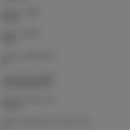
Versione
(HAND)
Neutral
Qualità
(GRADE)
4305
Substrato
(SUBSTRATE)
HC
Rivestimento
(COATING)
CVD TiCN+Al2O3+TiN
Spessore dell'inserto
(S)
6,35 mm
Angolo di spoglia inferiore principale
(AN)
0 °