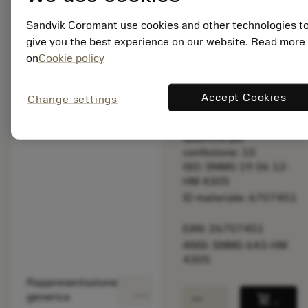
taglio.
Sandvik Coromant use cookies and other technologies t
give you the best experience on our website. Read more
Prezzo di listino:
on
Cookie policy
39.65 EUR
Disponibile a
stock
Accept Cookies
Change settings
Quantità per
confezione: 10
ISO: SNMG 19 06 12-
HM 4305
ID materiale: 6707451
EAN: 26707451
ANSI: SNMG 643-HM
4305
Rappresentazione
deployed_code
Mostra modello 3D
remove
add
generica
shopping_cart
Aggiung