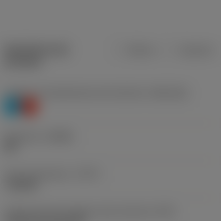
Specifiche dei
Metrica
Imperiale
prodotti
Livello 1 di classificazione del materiale
(TMC1ISO)
P
K
Geometria
(CBMD)
MR
Tipo di operazione
(CTPT)
roughing
Codice tipo di montaggio inserto (metrico)
(IFS)