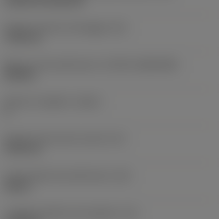
Cylindrical fixing hole
Diametro del foro di fissaggio
(D1)
7,925 mm
Misura e forma dell'inserto
(CUTINT_SIZESHAPE)
SN1906
Numero di taglienti
(CEDC)
8
Diametro del cerchio inscritto
(IC)
19,05 mm
Codice della forma dell'inserto
(SC)
Square
Lunghezza effettiva del tagliente
(LE)