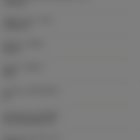
17,85 mm
Raggio di punta
(RE)
1,1906 mm
Versione
(HAND)
Neutral
Qualità
(GRADE)
4415
Substrato
(SUBSTRATE)
HC
Rivestimento
(COATING)
CVD TiCN+Al2O3+TiN
Spessore dell'inserto
(S)