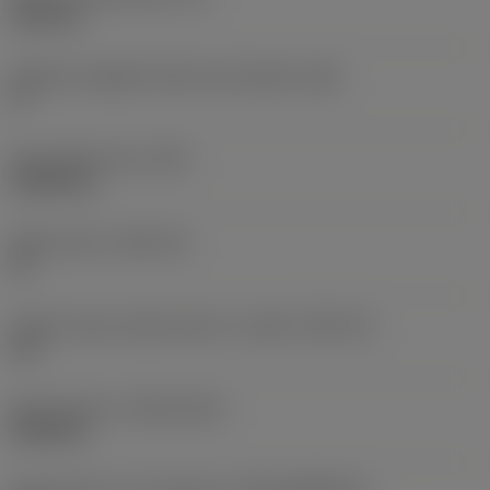
6,35 mm
Angolo di spoglia inferiore principale
(AN)
0 °
Peso dell'articolo
(WT)
0,0255 kg
Sede inserto
(SSC_M)
19
Codice misura sede inserto, in pollici
(SSC_N)
3/4
Data di lancio
(ValFrom20)
24/09/21