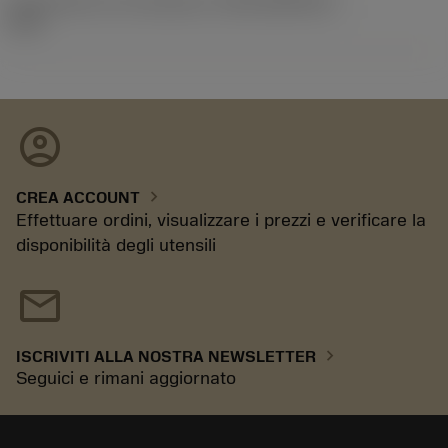
ID pacchetto di introduzione
(RELEASEPACK)
21.2
account_circle
chevron_right
CREA ACCOUNT
Effettuare ordini, visualizzare i prezzi e verificare la
disponibilità degli utensili
mail
chevron_right
ISCRIVITI ALLA NOSTRA NEWSLETTER
Seguici e rimani aggiornato