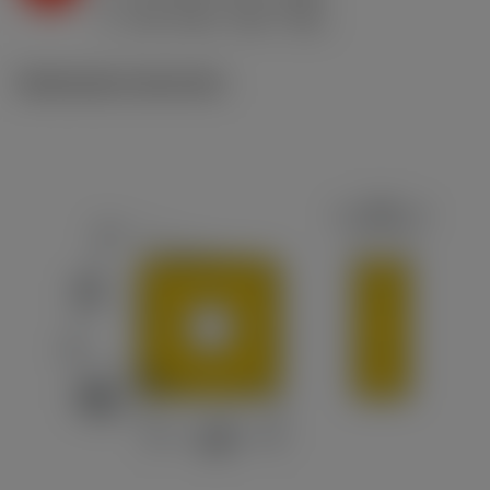
ex
v
230 m/min (245 - 200)
c
Illustrazioni tecniche