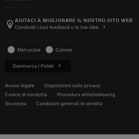
Ordine
Calcolatrici e app
Informazioni su Sandvik Coromant
Restituisci
Cataloghi e manuali
Benessere manifatturiero
Traccia il tuo ordine
AIUTACI A MIGLIORARE IL NOSTRO SITO WEB
emoji_objects
chevron_right
Condividi i tuoi feedback o le tue idee
Carriera
Fai un preventivo
Business sostenibile
Articoli
Metryczne
Calowe
Per pressa
chevron_right
Danimarca | Polski
Avviso legale
Disposizioni sulla privacy
Codice di condotta
Procedura whistleblowing
Sicurezza
Condizioni generali di vendita