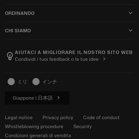
Customer service
Riciclaggio
keyboard_arrow_down
ORDINANDO
Distributors and specialists
Ricondizionamento
How to buy
Guides and tutorials
Tailor Made
keyboard_arrow_down
CHI SIAMO
Order
Calculators and apps
About Sandvik Coromant
Return
Catalogues and handbooks
Manufacturing wellness
Track your order
AIUTACI A MIGLIORARE IL NOSTRO SITO WEB
emoji_objects
chevron_right
Condividi i tuoi feedback o le tue idee
Career
Make a quotation
Sustainable business
Articoli
ミリ
インチ
For press
chevron_right
Giappone | 日本語
Legal notice
Privacy policy
Code of conduct
Whistleblowing procedure
Security
Condizioni generali di vendita