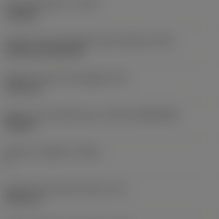
Tipo di operazione
(CTPT)
roughing
Codice tipo di montaggio inserto (metrico)
(IFS)
Cylindrical fixing hole
Diametro del foro di fissaggio
(D1)
7,925 mm
Misura e forma dell'inserto
(CUTINT_SIZESHAPE)
CN1906
Numero di taglienti
(CEDC)
2
Diametro del cerchio inscritto
(IC)
19,05 mm