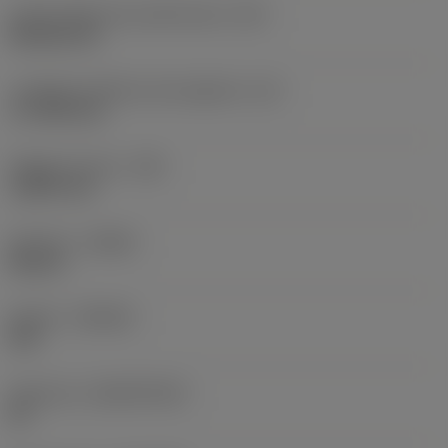
Codice della forma dell'inserto
(SC)
Rhombic 80
Lunghezza effettiva del tagliente
(LE)
17,7439 mm
Raggio di punta
(RE)
1,5875 mm
Versione
(HAND)
Neutral
Qualità
(GRADE)
235
Substrato
(SUBSTRATE)
HC