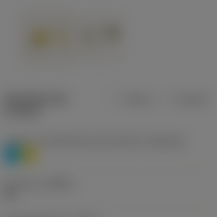
Specifiche dei
Metrica
Imperiale
prodotti
Livello 1 di classificazione del materiale
(TMC1ISO)
P
M
Geometria
(CBMD)
HR