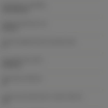
Rivestimento
(COATING)
CVD TiCN+TiN
Spessore dell'inserto
(S)
6,35 mm
Angolo di spoglia inferiore principale
(AN)
0 °
Peso dell'articolo
(WT)
0,0262 kg
Sede inserto
(SSC_M)
19
Codice misura sede inserto, in pollici
(SSC_N)
3/4