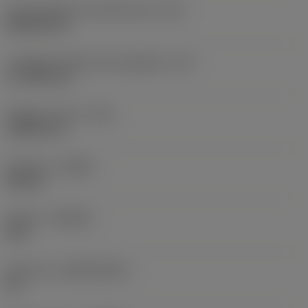
Codice della forma dell'inserto
(SC)
Rhombic 80
Lunghezza effettiva del tagliente
(LE)
17,7439 mm
Raggio di punta
(RE)
1,5875 mm
Versione
(HAND)
Neutral
Qualità
(GRADE)
235
Substrato
(SUBSTRATE)
HC