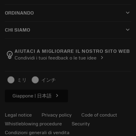
Customer service
Riciclaggio
keyboard_arrow_down
ORDINANDO
Distributors and specialists
Ricondizionamento
How to buy
Guides and tutorials
Tailor Made
keyboard_arrow_down
CHI SIAMO
Order
Calculators and apps
About Sandvik Coromant
Return
Catalogues and handbooks
Manufacturing wellness
Track your order
AIUTACI A MIGLIORARE IL NOSTRO SITO WEB
emoji_objects
chevron_right
Condividi i tuoi feedback o le tue idee
Career
Make a quotation
Sustainable business
Articoli
ミリ
インチ
For press
chevron_right
Giappone | 日本語
Legal notice
Privacy policy
Code of conduct
Whistleblowing procedure
Security
Condizioni generali di vendita