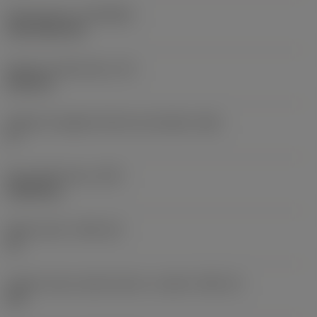
Rivestimento
(COATING)
CVD TiCN+TiN
Spessore dell'inserto
(S)
6,35 mm
Angolo di spoglia inferiore principale
(AN)
0 °
Peso dell'articolo
(WT)
0,0262 kg
Sede inserto
(SSC_M)
19
Codice misura sede inserto, in pollici
(SSC_N)
3/4