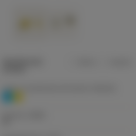
Specifiche dei
Metrica
Imperiale
prodotti
Livello 1 di classificazione del materiale
(TMC1ISO)
P
M
Geometria
(CBMD)
HR