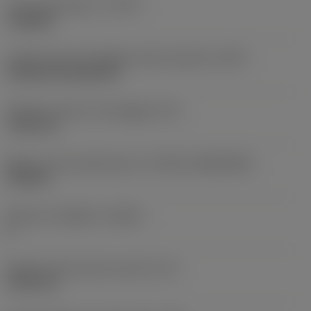
Tipo di operazione
(CTPT)
roughing
Codice tipo di montaggio inserto (metrico)
(IFS)
Cylindrical fixing hole
Diametro del foro di fissaggio
(D1)
7,925 mm
Misura e forma dell'inserto
(CUTINT_SIZESHAPE)
CN1906
Numero di taglienti
(CEDC)
2
Diametro del cerchio inscritto
(IC)
19,05 mm