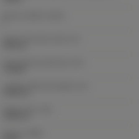
Numero di taglienti
(CEDC)
6
Diametro del cerchio inscritto
(IC)
9,525 mm
Codice della forma dell'inserto
(SC)
Triangular
Lunghezza effettiva del tagliente
(LE)
13,564 mm
Raggio di punta
(RE)
1,1906 mm
Versione
(HAND)