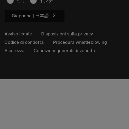
ミリ
インチ
Per pressa
chevron_right
Giappone | 日本語
Avviso legale
Disposizioni sulla privacy
Codice di condotta
Procedura whistleblowing
Sicurezza
Condizioni generali di vendita