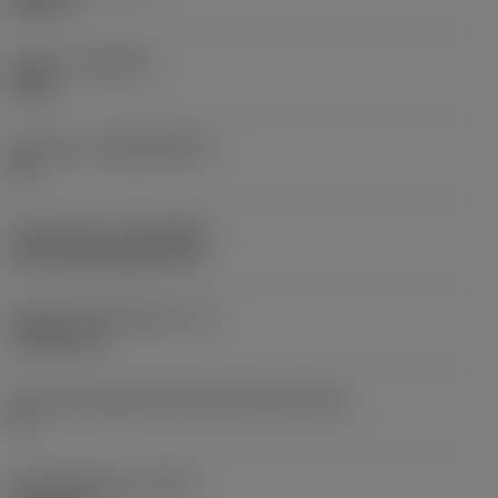
Neutral
Qualità
(GRADE)
S05F
Substrato
(SUBSTRATE)
HC
Rivestimento
(COATING)
CVD TiCrN+Al2O3+TiN
Spessore dell'inserto
(S)
4,7625 mm
Angolo di spoglia inferiore principale
(AN)
0 °
Peso dell'articolo
(WT)