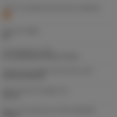
Livello 1 di classificazione del materiale
(TMC1ISO)
S
Geometria
(CBMD)
SM
Tipo di operazione
(CTPT)
pre-machining with demand on surface
Codice tipo di montaggio inserto (metrico)
(IFS)
Cylindrical fixing hole
Diametro del foro di fissaggio
(D1)
3,81 mm
Misura e forma dell'inserto
(CUTINT_SIZESHAPE)
TN1604