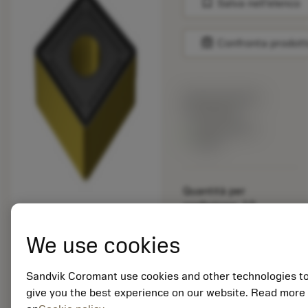
bookmark
Salva nell'elenco
balance
Confronta prodott
Prezzo di listino:
15.40 EUR
Disponibile a
stock
Quantità per
confezione: 10
ISO: SNMM 19 06 32-
MR 4335
We use cookies
ID materiale: 5915109
Sandvik Coromant use cookies and other technologies t
EAN: 25915109
give you the best experience on our website. Read more
ANSI: TNMG 333-SM