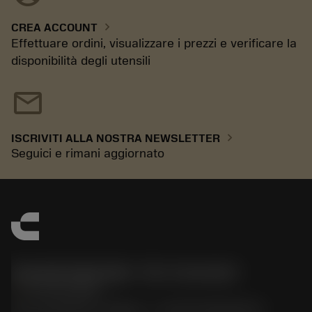
chevron_right
CREA ACCOUNT
Effettuare ordini, visualizzare i prezzi e verificare la
disponibilità degli utensili
mail
chevron_right
ISCRIVITI ALLA NOSTRA NEWSLETTER
Seguici e rimani aggiornato
Sandvik Italia SpA - Div. Coromant
phone
02 94752020
Via A. Raimondi, 13 Milano - P. IVA 00750020158