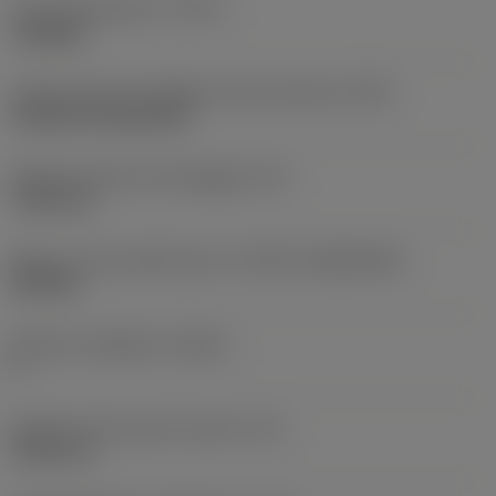
Tipo di operazione
(CTPT)
roughing
Codice tipo di montaggio inserto (metrico)
(IFS)
Cylindrical fixing hole
Diametro del foro di fissaggio
(D1)
7,925 mm
Misura e forma dell'inserto
(CUTINT_SIZESHAPE)
CN1906
Numero di taglienti
(CEDC)
2
Diametro del cerchio inscritto
(IC)
19,05 mm