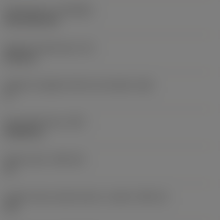
Rivestimento
(COATING)
CVD TiCN+TiN
Spessore dell'inserto
(S)
6,35 mm
Angolo di spoglia inferiore principale
(AN)
0 °
Peso dell'articolo
(WT)
0,0262 kg
Sede inserto
(SSC_M)
19
Codice misura sede inserto, in pollici
(SSC_N)
3/4