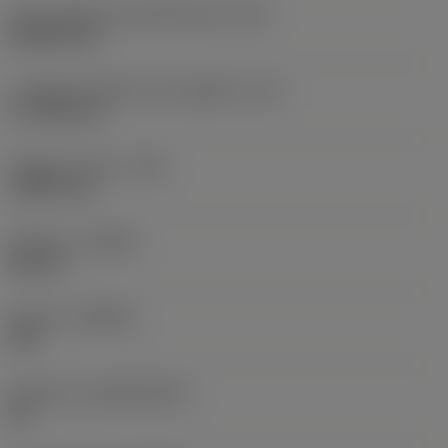
Codice della forma dell'inserto
(SC)
Rhombic 80
Lunghezza effettiva del tagliente
(LE)
17,7439 mm
Raggio di punta
(RE)
1,5875 mm
Versione
(HAND)
Neutral
Qualità
(GRADE)
235
Substrato
(SUBSTRATE)
HC