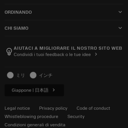
Customer service
Riciclaggio
keyboard_arrow_down
ORDINANDO
Distributors and specialists
Ricondizionamento
How to buy
Guides and tutorials
Tailor Made
keyboard_arrow_down
CHI SIAMO
Order
Calculators and apps
About Sandvik Coromant
Return
Catalogues and handbooks
Manufacturing wellness
Track your order
AIUTACI A MIGLIORARE IL NOSTRO SITO WEB
emoji_objects
chevron_right
Condividi i tuoi feedback o le tue idee
Career
Make a quotation
Sustainable business
Articoli
ミリ
インチ
For press
chevron_right
Giappone | 日本語
Legal notice
Privacy policy
Code of conduct
Whistleblowing procedure
Security
Condizioni generali di vendita