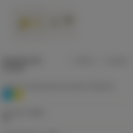
Specifiche dei
Metrica
Imperiale
prodotti
Livello 1 di classificazione del materiale
(TMC1ISO)
P
M
Geometria
(CBMD)
HR