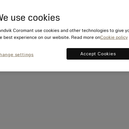
e use cookies
ndvik Coromant use cookies and other technologies to give y
e best experience on our website. Read more on
Cookie policy
Accept Cookies
hange settings