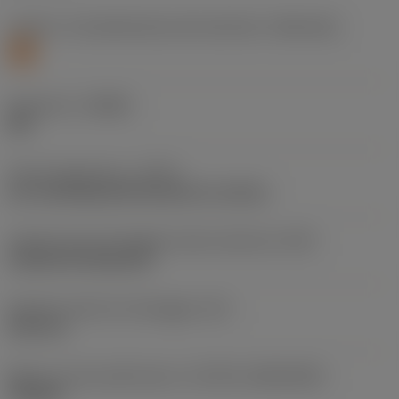
Livello 1 di classificazione del materiale
(TMC1ISO)
S
Geometria
(CBMD)
SM
Tipo di operazione
(CTPT)
pre-machining with demand on surface
Codice tipo di montaggio inserto (metrico)
(IFS)
Cylindrical fixing hole
Diametro del foro di fissaggio
(D1)
3,81 mm
Misura e forma dell'inserto
(CUTINT_SIZESHAPE)
TN1604