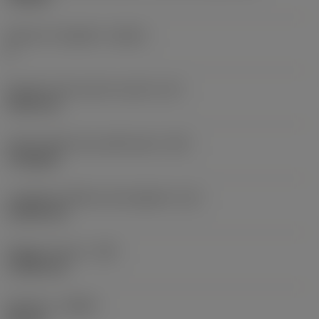
Numero di taglienti
(CEDC)
6
Diametro del cerchio inscritto
(IC)
9,525 mm
Codice della forma dell'inserto
(SC)
Triangular
Lunghezza effettiva del tagliente
(LE)
13,564 mm
Raggio di punta
(RE)
1,1906 mm
Versione
(HAND)