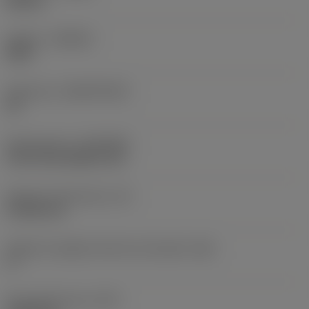
Neutral
Qualità
(GRADE)
S05F
Substrato
(SUBSTRATE)
HC
Rivestimento
(COATING)
CVD TiCrN+Al2O3+TiN
Spessore dell'inserto
(S)
4,7625 mm
Angolo di spoglia inferiore principale
(AN)
0 °
Peso dell'articolo
(WT)