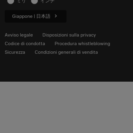
ミリ
インチ
Per pressa
chevron_right
Giappone | 日本語
Avviso legale
Disposizioni sulla privacy
Codice di condotta
Procedura whistleblowing
Sicurezza
Condizioni generali di vendita