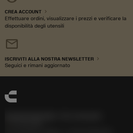
chevron_right
CREA ACCOUNT
Effettuare ordini, visualizzare i prezzi e verificare la
disponibilità degli utensili
mail
chevron_right
ISCRIVITI ALLA NOSTRA NEWSLETTER
Seguici e rimani aggiornato
Sandvik Italia SpA - Div. Coromant
phone
02 94752020
Via A. Raimondi, 13 Milano - P. IVA 00750020158