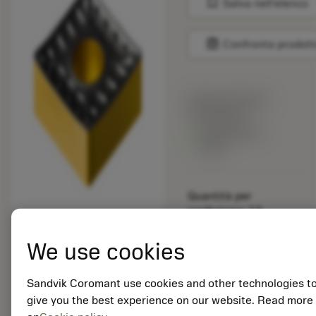
bookmark
Salva nell'elenco
balance
Confronta prodott
Prezzo di listino:
15.40 EUR
Disponibile a
stock
Quantità per
confezione: 10
ISO: SNMM 25 07 24-
QR 4425
We use cookies
ID materiale: 5915109
Sandvik Coromant use cookies and other technologies t
EAN: 25915109
give you the best experience on our website. Read more
ANSI: TNMG 333-SM