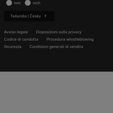
Informazioni sulla sicurezza
mm
inch
Sostenibilità
chevron_right
Tailandia | Česky
Avviso legale
Disposizioni sulla privacy
Codice di condotta
Procedura whistleblowing
Sicurezza
Condizioni generali di vendita