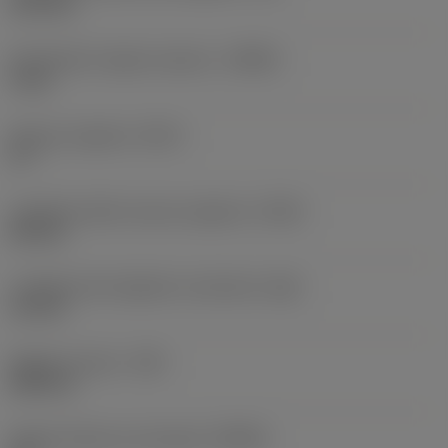
10,3 mm
Profondità di taglio massima
(APMX)
9 mm
Smusso angolare
(KCH)
37 °
Larghezza dello smusso angolare
(CHW)
0,8 mm
Lunghezza del tagliente raschiante
(BS)
1,6 mm
Raggio di punta
(RE)
0,85 mm
Angolo d’attacco principale
(KRINS)