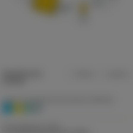
Specifiche dei
Metrica
Imperiale
prodotti
Livello 1 di classificazione del materiale
(TMC1ISO)
P
M
N
H
Tipo di operazione
(CTPT)
pre-machining with demand on surface