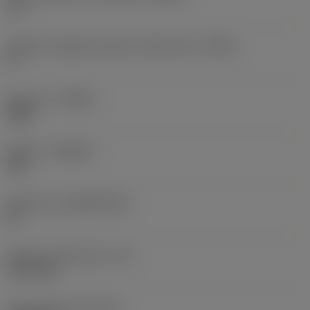
75 °
Angolo di spoglia superiore dell'inserto
(GAN)
0 °
Versione
(HAND)
Right
Qualità
(GRADE)
530
Substrato
(SUBSTRATE)
HT
Spessore dell'inserto
(S)
3,175 mm
Peso dell'articolo
(WT)