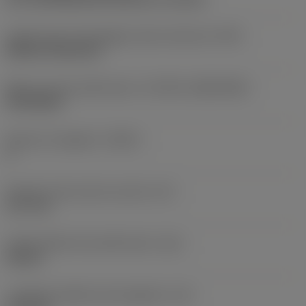
Codice tipo di montaggio inserto (metrico)
(IFS)
Without fixing hole
Misura e forma dell'inserto
(CUTINT_SIZESHAPE)
SP1203ED
Numero di taglienti
(CEDC)
4
Diametro del cerchio inscritto
(IC)
12,7 mm
Codice della forma dell'inserto
(SC)
Square
Lunghezza effettiva del tagliente
(LE)