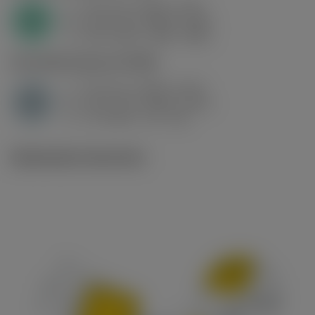
f
0.12 mm (0.08 - 0.19)
z
N
h
0.12 mm (0.08 - 0.18)
ex
v
910 m/min (960 - 830)
c
H1.3.Z.HA
,
Durezza: 60 HRC
f
0.12 mm (0.08 - 0.19)
z
H
h
0.12 mm (0.08 - 0.18)
ex
v
70 m/min (75 - 60)
c
Illustrazioni tecniche