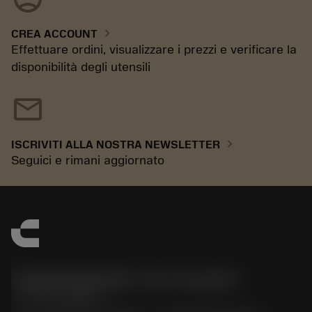
chevron_right
CREA ACCOUNT
Effettuare ordini, visualizzare i prezzi e verificare la
disponibilità degli utensili
mail
chevron_right
ISCRIVITI ALLA NOSTRA NEWSLETTER
Seguici e rimani aggiornato
Sandvik Italia SpA - Div. Coromant
phone
02 94752020