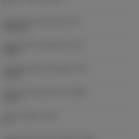
4
Diametro del cerchio inscritto
(IC)
15,875 mm
Codice della forma dell'inserto
(SC)
Square
Lunghezza effettiva del tagliente
(LE)
13,5 mm
Profondità di taglio massima
(APMX)
12 mm
Smusso angolare
(KCH)
37 °