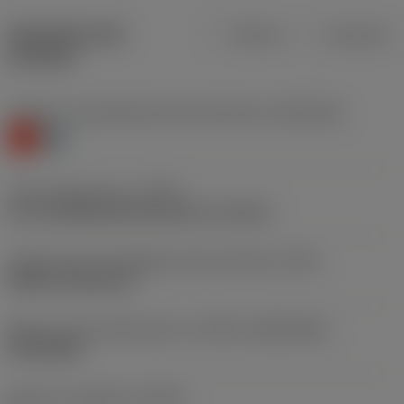
Specifiche dei
Metrica
Imperiale
prodotti
Livello 1 di classificazione del materiale
(TMC1ISO)
K
H
Tipo di operazione
(CTPT)
pre-machining with demand on surface
Codice tipo di montaggio inserto (metrico)
(IFS)
Without fixing hole
Misura e forma dell'inserto
(CUTINT_SIZESHAPE)
SP1504ED
Numero di taglienti
(CEDC)