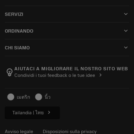
Tutti i prodotti
keyboard_arrow_down
SERVIZI
CoroPlus® Tool Guide
Riciclo
Tool Assembly
keyboard_arrow_down
ORDINANDO
Ricondizionamento
Tailor Made
Come acquistare
Conoscenza tecnica
Cataloghi
keyboard_arrow_down
CHI SIAMO
Ordina
E-learning
Carriere
Aggiungi al carrello dei resi
Eventi e formazione
Informazioni su Sandvik Coromant
Traccia il tuo ordine
Tool ID
AIUTACI A MIGLIORARE IL NOSTRO SITO WEB
emoji_objects
chevron_right
Condividi i tuoi feedback o le tue idee
Dove siamo
FAQ
Per la stampa
Contatti
Informazioni sulla sicurezza
เมตริก
นิ้ว
Sostenibilità
chevron_right
Tailandia | ไทย
Avviso legale
Disposizioni sulla privacy