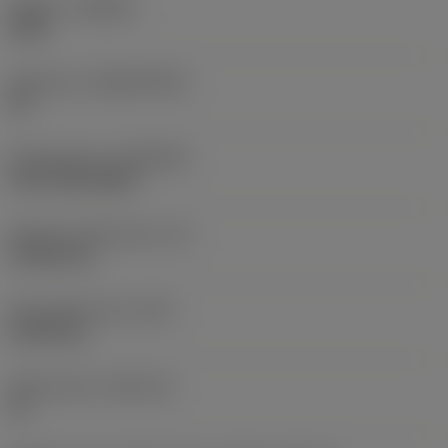
Qualità
(GRADE)
3020
Substrato
(SUBSTRATE)
HC
Rivestimento
(COATING)
CVD TiCN+Al2O3
Spessore dell'inserto
(S)
4,7625 mm
Peso dell'articolo
(WT)
0,0152 kg
Sede inserto
(SSC_M)
15