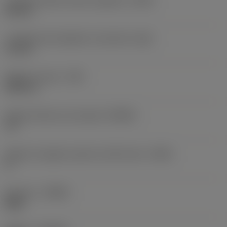
Larghezza dello smusso angolare
(CHW)
0,8 mm
Lunghezza del tagliente raschiante
(BS)
1,4 mm
Raggio di punta
(RE)
0,85 mm
Angolo d’attacco principale
(KRINS)
75 °
Angolo di spoglia superiore dell'inserto
(GAN)
0 °
Versione
(HAND)
Right