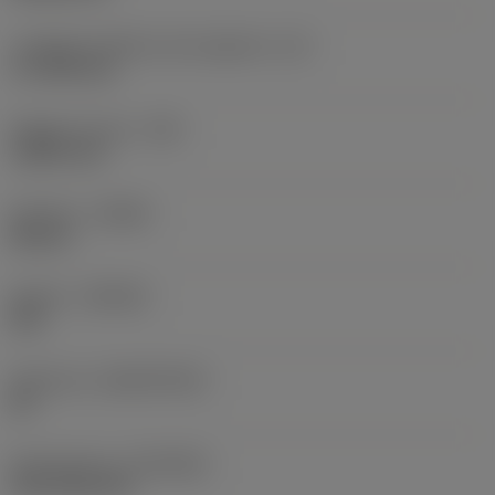
Lunghezza effettiva del tagliente
(LE)
17,7439 mm
Raggio di punta
(RE)
1,5875 mm
Versione
(HAND)
Neutral
Qualità
(GRADE)
235
Substrato
(SUBSTRATE)
HC
Rivestimento
(COATING)
CVD TiCN+TiN