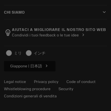
Distributors and specialists
Ricondizionamento
How to buy
Guides and tutorials
Tailor Made
keyboard_arrow_down
CHI SIAMO
Order
Calculators and apps
About Sandvik Coromant
Return
Catalogues and handbooks
Manufacturing wellness
Track your order
AIUTACI A MIGLIORARE IL NOSTRO SITO WEB
emoji_objects
chevron_right
Condividi i tuoi feedback o le tue idee
Career
Make a quotation
Sustainable business
Articoli
ミリ
インチ
For press
chevron_right
Giappone | 日本語
Legal notice
Privacy policy
Code of conduct
Whistleblowing procedure
Security
Condizioni generali di vendita