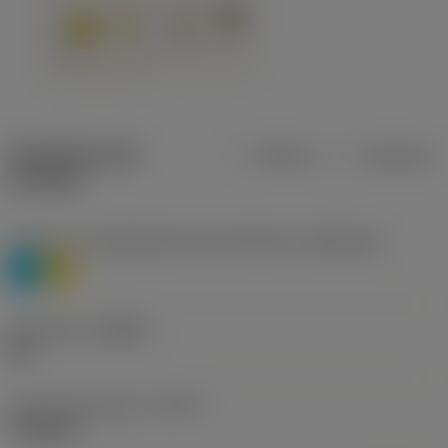
Specifiche dei
Metrica
Imperiale
prodotti
Livello 1 di classificazione del materiale
(TMC1ISO)
P
M
Geometria
(CBMD)
HR
Tipo di operazione
(CTPT)
roughing