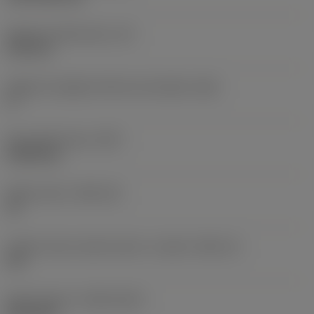
Spessore dell'inserto
(S)
6,35 mm
Angolo di spoglia inferiore principale
(AN)
0 °
Peso dell'articolo
(WT)
0,0262 kg
Sede inserto
(SSC_M)
19
Codice misura sede inserto, in pollici
(SSC_N)
3/4
Data di lancio
(ValFrom20)