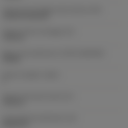
Codice tipo di montaggio inserto (metrico)
(IFS)
Cylindrical fixing hole
Diametro del foro di fissaggio
(D1)
7,925 mm
Misura e forma dell'inserto
(CUTINT_SIZESHAPE)
CN1906
Numero di taglienti
(CEDC)
2
Diametro del cerchio inscritto
(IC)
19,05 mm
Codice della forma dell'inserto
(SC)
Rhombic 80