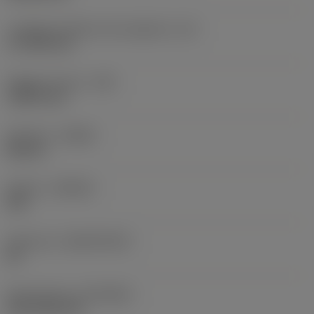
Lunghezza effettiva del tagliente
(LE)
17,7439 mm
Raggio di punta
(RE)
1,5875 mm
Versione
(HAND)
Neutral
Qualità
(GRADE)
235
Substrato
(SUBSTRATE)
HC
Rivestimento
(COATING)
CVD TiCN+TiN