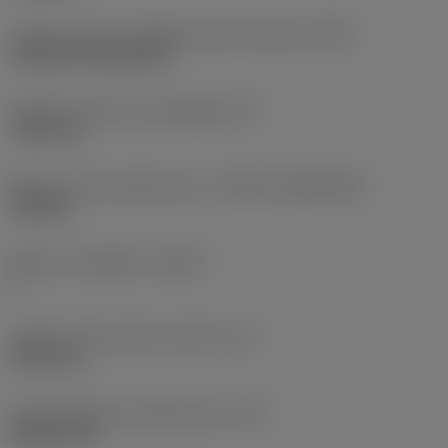
Codice tipo di montaggio inserto (metrico)
(IFS)
Cylindrical fixing hole
Diametro del foro di fissaggio
(D1)
7,925 mm
Misura e forma dell'inserto
(CUTINT_SIZESHAPE)
CN1906
Numero di taglienti
(CEDC)
2
Diametro del cerchio inscritto
(IC)
19,05 mm
Codice della forma dell'inserto
(SC)
Rhombic 80