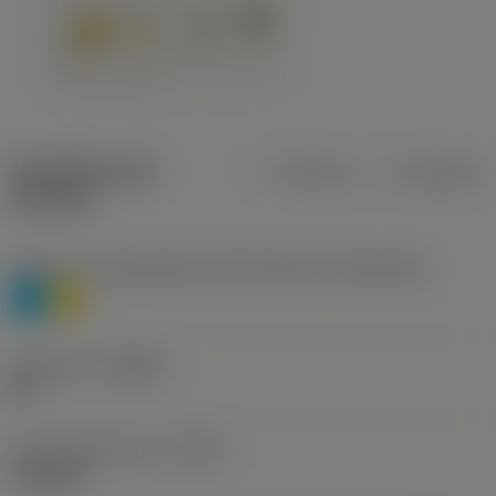
Specifiche dei
Metrica
Imperiale
prodotti
Livello 1 di classificazione del materiale
(TMC1ISO)
P
M
Geometria
(CBMD)
HR
Tipo di operazione
(CTPT)
roughing