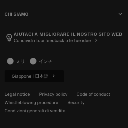
Distributors and specialists
Ricondizionamento
How to buy
Guides and tutorials
Tailor Made
keyboard_arrow_down
CHI SIAMO
Order
Calculators and apps
About Sandvik Coromant
Return
Catalogues and handbooks
Manufacturing wellness
Track your order
AIUTACI A MIGLIORARE IL NOSTRO SITO WEB
emoji_objects
chevron_right
Condividi i tuoi feedback o le tue idee
Career
Make a quotation
Sustainable business
Articoli
ミリ
インチ
For press
chevron_right
Giappone | 日本語
Legal notice
Privacy policy
Code of conduct
Whistleblowing procedure
Security
Condizioni generali di vendita