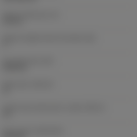
Spessore dell'inserto
(S)
6,35 mm
Angolo di spoglia inferiore principale
(AN)
0 °
Peso dell'articolo
(WT)
0,0262 kg
Sede inserto
(SSC_M)
19
Codice misura sede inserto, in pollici
(SSC_N)
3/4
Data di lancio
(ValFrom20)