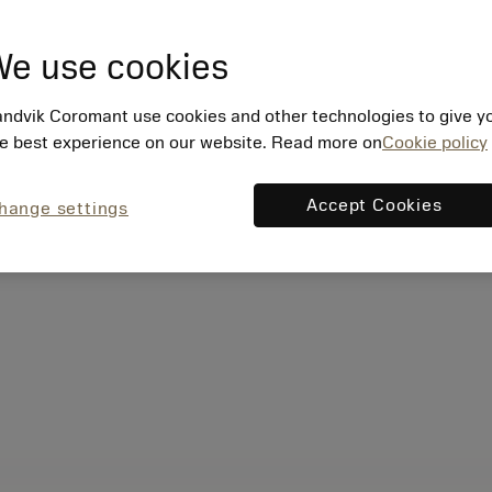
e use cookies
ndvik Coromant use cookies and other technologies to give y
e best experience on our website. Read more on
Cookie policy
Accept Cookies
hange settings