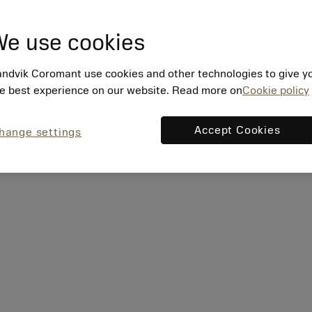
e use cookies
ndvik Coromant use cookies and other technologies to give y
e best experience on our website. Read more on
Cookie policy
Accept Cookies
hange settings