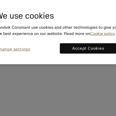
e use cookies
ndvik Coromant use cookies and other technologies to give y
e best experience on our website. Read more on
Cookie policy
Accept Cookies
hange settings