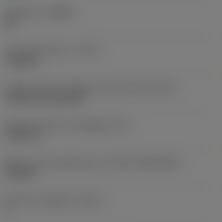
Geometria
(CBMD)
HR
Tipo di operazione
(CTPT)
roughing
Codice tipo di montaggio inserto (metrico)
(IFS)
Cylindrical fixing hole
Diametro del foro di fissaggio
(D1)
7,925 mm
Misura e forma dell'inserto
(CUTINT_SIZESHAPE)
CN1906
Numero di taglienti
(CEDC)
2