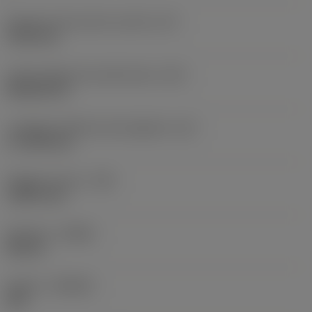
Diametro del cerchio inscritto
(IC)
19,05 mm
Codice della forma dell'inserto
(SC)
Rhombic 80
Lunghezza effettiva del tagliente
(LE)
17,7439 mm
Raggio di punta
(RE)
1,5875 mm
Versione
(HAND)
Neutral
Qualità
(GRADE)
235