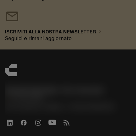
mail
chevron_right
ISCRIVITI ALLA NOSTRA NEWSLETTER
Seguici e rimani aggiornato
Sandvik Italia SpA - Div. Coromant
phone
02 94752020
Via A. Raimondi, 13 Milano - P. IVA 00750020158