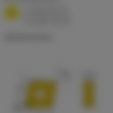
a
10 mm (2.4 - 13)
p
M
f
0.8 mm/r (0.5 - 1.1)
n
h
0.8 mm/r (0.5 - 1.1)
ex
v
65 m/min (90 - 50)
c
Illustrazioni tecniche