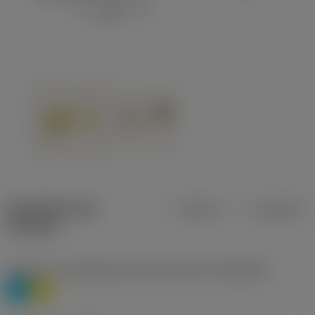
Specifiche dei
Metrica
Imperiale
prodotti
Livello 1 di classificazione del materiale
(TMC1ISO)
P
M