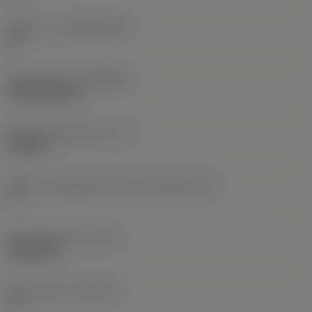
Substrato
(SUBSTRATE)
HC
Rivestimento
(COATING)
CVD TiCN+TiN
Spessore dell'inserto
(S)
6,35 mm
Angolo di spoglia inferiore principale
(AN)
0 °
Peso dell'articolo
(WT)
0,0262 kg
Sede inserto
(SSC_M)
19