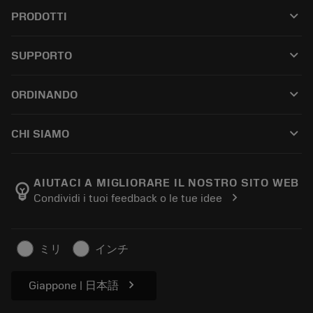
keyboard_arrow_down
PRODOTTI
All tools
keyboard_arrow_down
SUPPORTO
All software
Customer service
Riciclaggio
keyboard_arrow_down
ORDINANDO
Distributors and specialists
Ricondizionamento
How to buy
Guides and tutorials
Tailor Made
keyboard_arrow_down
CHI SIAMO
Order
Calculators and apps
About Sandvik Coromant
Return
Catalogues and handbooks
Manufacturing wellness
Track your order
AIUTACI A MIGLIORARE IL NOSTRO SITO WEB
emoji_objects
chevron_right
Condividi i tuoi feedback o le tue idee
Career
Make a quotation
Sustainable business
Articoli
ミリ
インチ
For press
chevron_right
Giappone | 日本語