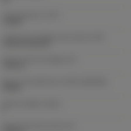
Tipo di operazione
(CTPT)
roughing
Codice tipo di montaggio inserto (metrico)
(IFS)
Cylindrical fixing hole
Diametro del foro di fissaggio
(D1)
7,925 mm
Misura e forma dell'inserto
(CUTINT_SIZESHAPE)
CN1906
Numero di taglienti
(CEDC)
2
Diametro del cerchio inscritto
(IC)