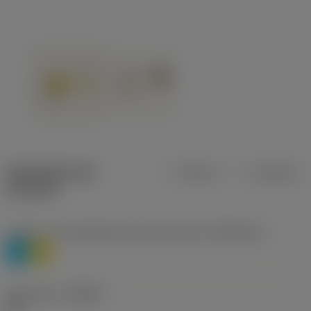
Specifiche dei
Metrica
Imperiale
prodotti
Livello 1 di classificazione del materiale
(TMC1ISO)
P
M
Geometria
(CBMD)
HR