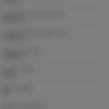
19,05 mm
Codice della forma dell'inserto
(SC)
Rhombic 80
Lunghezza effettiva del tagliente
(LE)
17,7439 mm
Raggio di punta
(RE)
1,5875 mm
Versione
(HAND)
Neutral
Qualità
(GRADE)
235
Substrato
(SUBSTRATE)