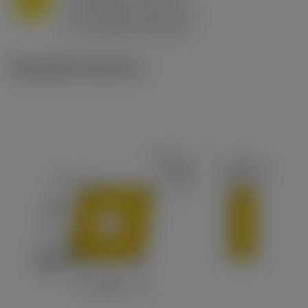
f
0.8 mm/r (0.5 - 1.1)
n
h
0.8 mm/r (0.5 - 1.1)
ex
v
65 m/min (90 - 50)
c
Illustrazioni tecniche