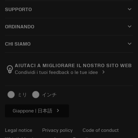
All tools
keyboard_arrow_down
SUPPORTO
All software
Customer service
Riciclaggio
keyboard_arrow_down
ORDINANDO
Distributors and specialists
Ricondizionamento
How to buy
Guides and tutorials
Tailor Made
keyboard_arrow_down
CHI SIAMO
Order
Calculators and apps
About Sandvik Coromant
Return
Catalogues and handbooks
Manufacturing wellness
Track your order
AIUTACI A MIGLIORARE IL NOSTRO SITO WEB
emoji_objects
chevron_right
Condividi i tuoi feedback o le tue idee
Career
Make a quotation
Sustainable business
Articoli
ミリ
インチ
For press
chevron_right
Giappone | 日本語
Legal notice
Privacy policy
Code of conduct