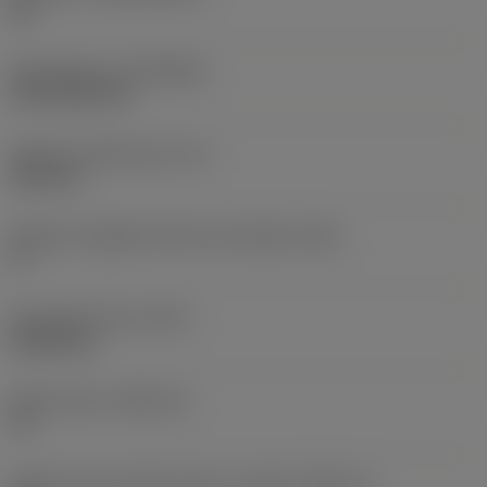
HC
Rivestimento
(COATING)
CVD TiCN+TiN
Spessore dell'inserto
(S)
6,35 mm
Angolo di spoglia inferiore principale
(AN)
0 °
Peso dell'articolo
(WT)
0,0262 kg
Sede inserto
(SSC_M)
19
Codice misura sede inserto, in pollici
(SSC_N)