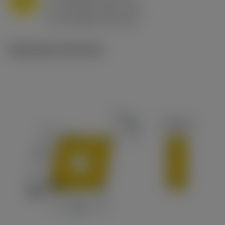
f
0.8 mm/r (0.5 - 1.1)
n
h
0.8 mm/r (0.5 - 1.1)
ex
v
65 m/min (90 - 50)
c
Illustrazioni tecniche