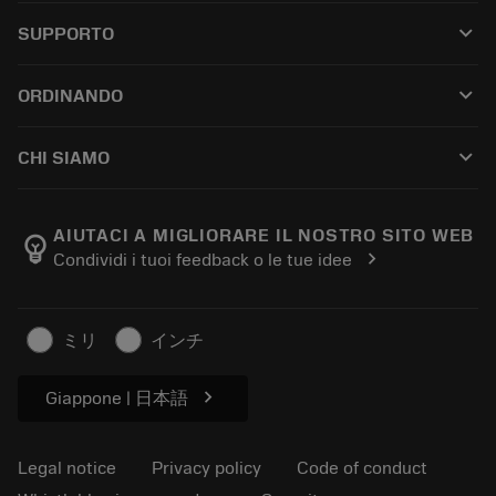
All tools
keyboard_arrow_down
SUPPORTO
All software
Customer service
Riciclaggio
keyboard_arrow_down
ORDINANDO
Distributors and specialists
Ricondizionamento
How to buy
Guides and tutorials
Tailor Made
keyboard_arrow_down
CHI SIAMO
Order
Calculators and apps
About Sandvik Coromant
Return
Catalogues and handbooks
Manufacturing wellness
Track your order
AIUTACI A MIGLIORARE IL NOSTRO SITO WEB
emoji_objects
chevron_right
Condividi i tuoi feedback o le tue idee
Career
Make a quotation
Sustainable business
Articoli
ミリ
インチ
For press
chevron_right
Giappone | 日本語
Legal notice
Privacy policy
Code of conduct