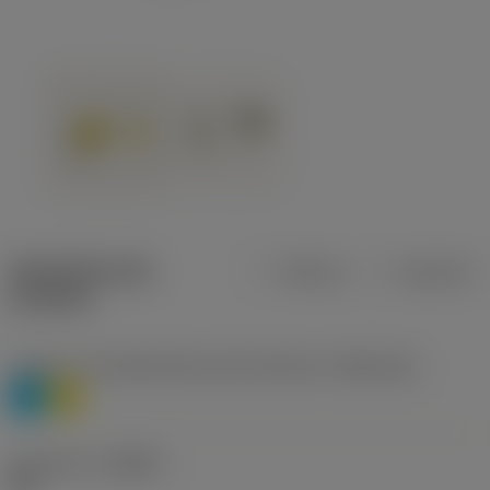
Specifiche dei
Metrica
Imperiale
prodotti
Livello 1 di classificazione del materiale
(TMC1ISO)
P
M
Geometria
(CBMD)
HR