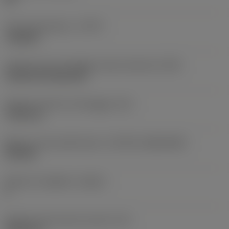
Tipo di operazione
(CTPT)
roughing
Codice tipo di montaggio inserto (metrico)
(IFS)
Cylindrical fixing hole
Diametro del foro di fissaggio
(D1)
7,925 mm
Misura e forma dell'inserto
(CUTINT_SIZESHAPE)
CN1906
Numero di taglienti
(CEDC)
2
Diametro del cerchio inscritto
(IC)