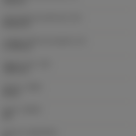
19,05 mm
Codice della forma dell'inserto
(SC)
Rhombic 80
Lunghezza effettiva del tagliente
(LE)
17,7439 mm
Raggio di punta
(RE)
1,5875 mm
Versione
(HAND)
Neutral
Qualità
(GRADE)
235
Substrato
(SUBSTRATE)