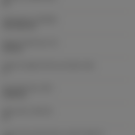
HC
Rivestimento
(COATING)
CVD TiCN+TiN
Spessore dell'inserto
(S)
6,35 mm
Angolo di spoglia inferiore principale
(AN)
0 °
Peso dell'articolo
(WT)
0,0262 kg
Sede inserto
(SSC_M)
19
Codice misura sede inserto, in pollici
(SSC_N)