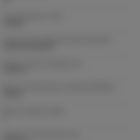
Tipo di operazione
(CTPT)
roughing
Codice tipo di montaggio inserto (metrico)
(IFS)
Cylindrical fixing hole
Diametro del foro di fissaggio
(D1)
7,925 mm
Misura e forma dell'inserto
(CUTINT_SIZESHAPE)
CN1906
Numero di taglienti
(CEDC)
2
Diametro del cerchio inscritto
(IC)