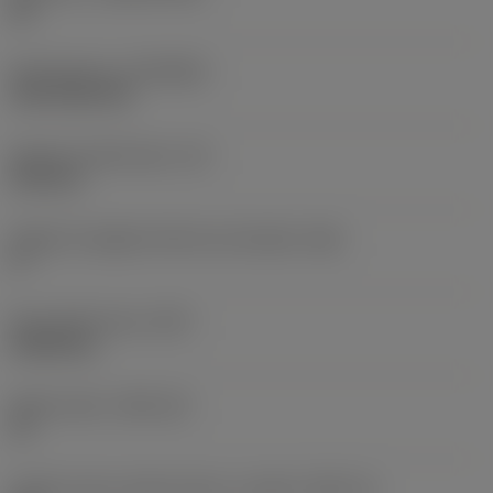
HC
Rivestimento
(COATING)
CVD TiCN+TiN
Spessore dell'inserto
(S)
6,35 mm
Angolo di spoglia inferiore principale
(AN)
0 °
Peso dell'articolo
(WT)
0,0262 kg
Sede inserto
(SSC_M)
19
Codice misura sede inserto, in pollici
(SSC_N)