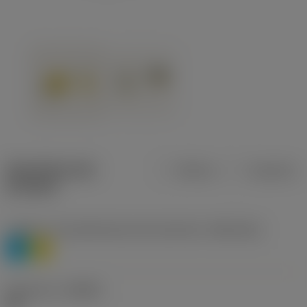
Specifiche dei
Metrica
Imperiale
prodotti
Livello 1 di classificazione del materiale
(TMC1ISO)
P
M
Geometria
(CBMD)
HR