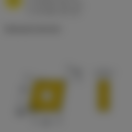
f
0.8 mm/r (0.5 - 1.1)
n
h
0.8 mm/r (0.5 - 1.1)
ex
v
65 m/min (90 - 50)
c
Illustrazioni tecniche