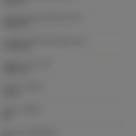
19,05 mm
Codice della forma dell'inserto
(SC)
Rhombic 80
Lunghezza effettiva del tagliente
(LE)
17,7439 mm
Raggio di punta
(RE)
1,5875 mm
Versione
(HAND)
Neutral
Qualità
(GRADE)
235
Substrato
(SUBSTRATE)