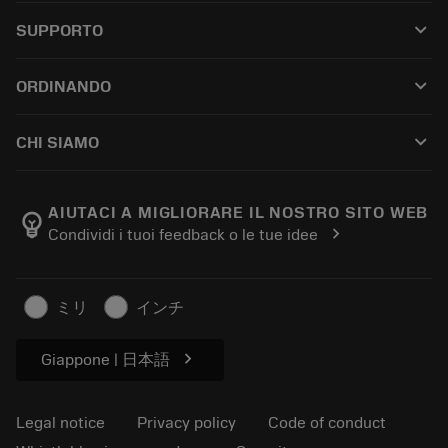
All tools
keyboard_arrow_down
SUPPORTO
All software
Customer service
Riciclaggio
keyboard_arrow_down
ORDINANDO
Distributors and specialists
Ricondizionamento
How to buy
Guides and tutorials
Tailor Made
keyboard_arrow_down
CHI SIAMO
Order
Calculators and apps
About Sandvik Coromant
Return
Catalogues and handbooks
Manufacturing wellness
Track your order
AIUTACI A MIGLIORARE IL NOSTRO SITO WEB
emoji_objects
chevron_right
Condividi i tuoi feedback o le tue idee
Career
Make a quotation
Sustainable business
Articoli
ミリ
インチ
For press
chevron_right
Giappone | 日本語
Legal notice
Privacy policy
Code of conduct