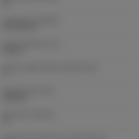
HC
Rivestimento
(COATING)
CVD TiCN+TiN
Spessore dell'inserto
(S)
6,35 mm
Angolo di spoglia inferiore principale
(AN)
0 °
Peso dell'articolo
(WT)
0,0262 kg
Sede inserto
(SSC_M)
19
Codice misura sede inserto, in pollici
(SSC_N)