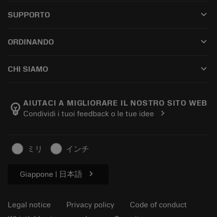
All tools
keyboard_arrow_down
SUPPORTO
All software
Customer service
Riciclaggio
keyboard_arrow_down
ORDINANDO
Distributors and specialists
Ricondizionamento
How to buy
Guides and tutorials
Tailor Made
keyboard_arrow_down
CHI SIAMO
Order
Calculators and apps
About Sandvik Coromant
Return
Catalogues and handbooks
Manufacturing wellness
Track your order
AIUTACI A MIGLIORARE IL NOSTRO SITO WEB
emoji_objects
chevron_right
Condividi i tuoi feedback o le tue idee
Career
Make a quotation
Sustainable business
Articoli
ミリ
インチ
For press
chevron_right
Giappone | 日本語
Legal notice
Privacy policy
Code of conduct