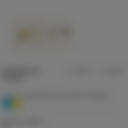
Specifiche dei
Metrica
Imperiale
prodotti
Livello 1 di classificazione del materiale
(TMC1ISO)
P
M
Geometria
(CBMD)
HR