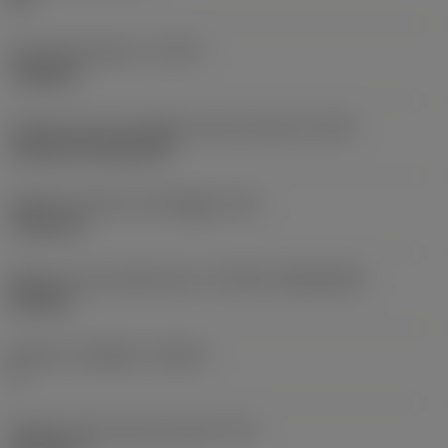
Tipo di operazione
(CTPT)
roughing
Codice tipo di montaggio inserto (metrico)
(IFS)
Cylindrical fixing hole
Diametro del foro di fissaggio
(D1)
7,925 mm
Misura e forma dell'inserto
(CUTINT_SIZESHAPE)
CN1906
Numero di taglienti
(CEDC)
2
Diametro del cerchio inscritto
(IC)