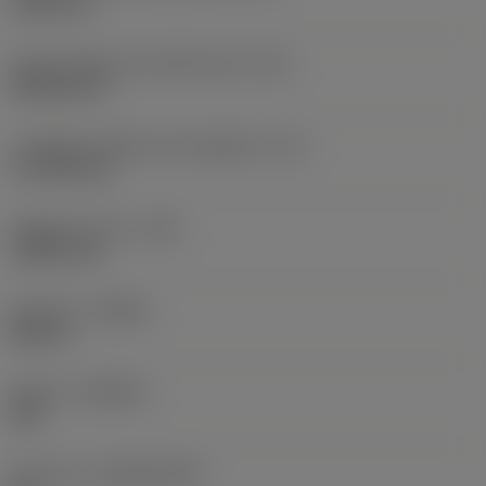
19,05 mm
Codice della forma dell'inserto
(SC)
Rhombic 80
Lunghezza effettiva del tagliente
(LE)
17,7439 mm
Raggio di punta
(RE)
1,5875 mm
Versione
(HAND)
Neutral
Qualità
(GRADE)
235
Substrato
(SUBSTRATE)