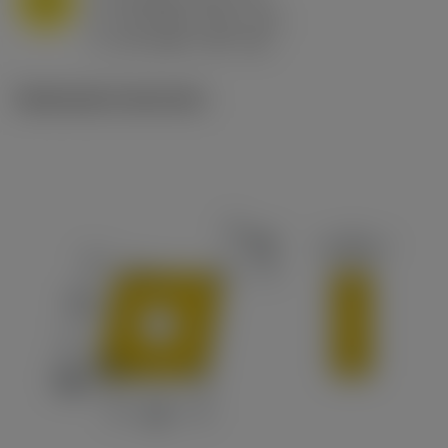
f
0.8 mm/r (0.5 - 1.1)
n
h
0.8 mm/r (0.5 - 1.1)
ex
v
65 m/min (90 - 50)
c
Illustrazioni tecniche