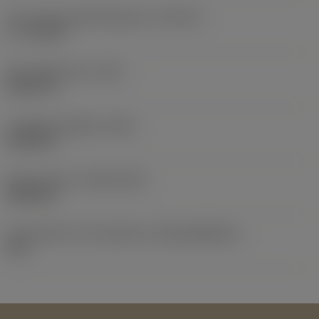
Tipo smusso della filettatura
(THCHT)
C = 2-3xTP
Peso dell'articolo
(WT)
0,5137 lb
Lunghezza globale
(OAL)
5,5118 in
Data di lancio
(ValFrom20)
22/02/21
ID pacchetto di introduzione
(RELEASEPACK)
21.1