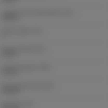
Lunghezza smusso della filettatura
(TCL)
0,2551 in
Filetti per pollice
(TPI)
9
Diametro del filetto
(TD)
0,875 in
Diametro del preforo
(PHD)
0,7677 in
Premachined hole type
(PHT)
blind hole
Tipo di foro
(HTY)