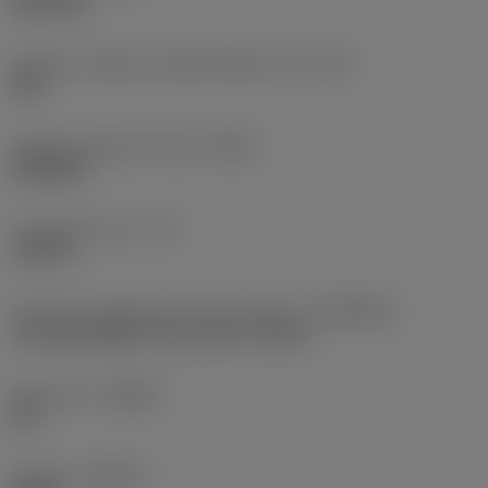
blind hole
Classe di tolleranza della filettatura
(TCTR)
3BX
Gruppo standard di base
(BSG)
DIN/ANSI
Lunghezza utile
(LU)
3,189 in
Interfaccia adattatore lato macchina
(ADINTMS)
Tap shank ANSI -inch: 0.697 x 0.523
Geometria
(CBMD)
PM
Qualità
(GRADE)