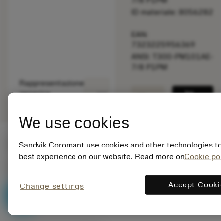
7/8 P1PM
ID materiale: 8056282
EAN:
7323225956369
ANSI: T300-PM101AE-
7/8 P1PM
Rappresentazione
deployed_code
Mostra modello 3D
remove
add
generica
shopping_cart
Aggiung
We use cookies
Valori iniziali
Sandvik Coromant use cookies and other technologies to
best experience on our website. Read more on
Cookie pol
P2.1.Z.AN
,
Durezza: 175 HB
Accept Cooki
v
140 sfm
Change settings
c
P