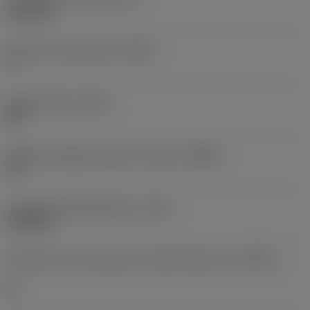
5,5118 in
Numero di scanalature
(NOF)
4
Angolo d'elica
(FHA)
48 °
Angolo di spoglia superiore radiale
(GAMF)
12 °
Lunghezza della filettatura
(THL)
0,9843 in
Proprietà conicità posteriore della filettatura
(THBTP)
Sì