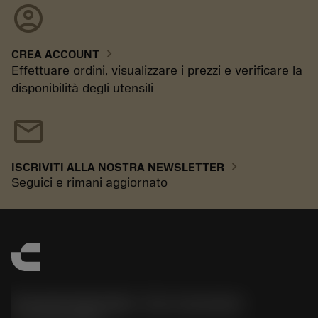
account_circle
chevron_right
CREA ACCOUNT
Effettuare ordini, visualizzare i prezzi e verificare la
disponibilità degli utensili
mail
chevron_right
ISCRIVITI ALLA NOSTRA NEWSLETTER
Seguici e rimani aggiornato
Sandvik Italia SpA - Div. Coromant