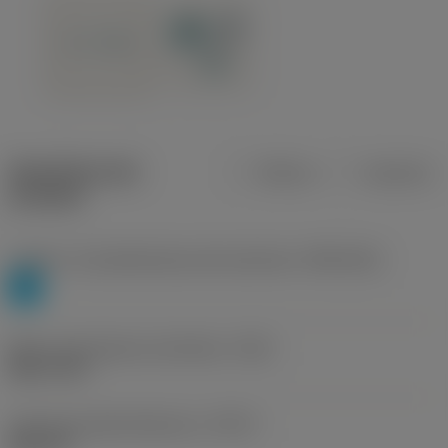
Specifiche dei
Metrica
Imperiale
prodotti
Livello 1 di classificazione del materiale
(TMC1ISO)
P
Misura del diametro del filetto
(TDZ)
UNC 7/8-9
Tipo forma della filettatura
(THFT)
UNC 60°