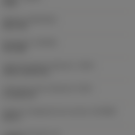
P1PM
Substrato
(SUBSTRATE)
HSS-E-PM
Rivestimento
(COATING)
PVD TiAlN
Codice tipo ingresso refrigerante
(CNSC)
without coolant entry
Codice tipo di uscita refrigerante
(CXSC)
no coolant exit
Diametro di collegamento lato macchina
(DCONMS)
0,697 in
Lunghezza funzionale
(LF)