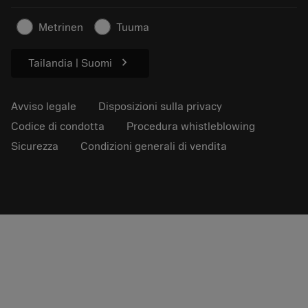
Articoli
Metrinen
Tuuma
Per pressa
chevron_right
Tailandia | Suomi
Avviso legale
Disposizioni sulla privacy
Codice di condotta
Procedura whistleblowing
Sicurezza
Condizioni generali di vendita